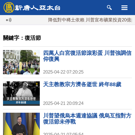
降低對中稀土依賴 川普宣布礦業投資20億美元
關鍵字：復活節
四萬人白宮復活節滾彩蛋 川普強調信
仰復興
2025-04-22 07:20:25
天主教教宗方濟各逝世 終年88歲
2025-04-21 20:09:24
川普望俄烏本週達協議 俄烏互指對方
復活節未停戰
2025-04-21 07:05:54