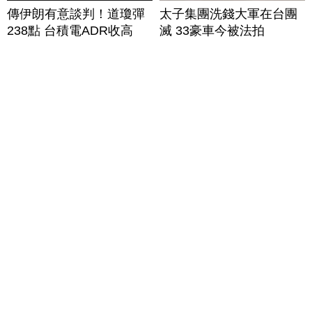
傳伊朗有意談判！道瓊彈
太子集團洗錢大軍在台團
238點 台積電ADR收高
滅 33豪車今被法拍