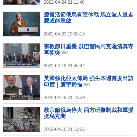
2022-04-24 21:11:40
慶復活節俄烏有望休戰 馬立波人道走
廊或能重啟
2022-04-23 19:28:19
宗教節日重疊 以巴警民阿克薩清真寺
再衝突
2022-04-18 21:46:44
英國強化亞太佈局 強生本週首度出訪
印度｜寰宇掃描
2022-04-18 21:13:29
教宗籲俄烏停火 西方研擬制裁和軍援
挺烏克蘭
2022-04-10 21:12:06