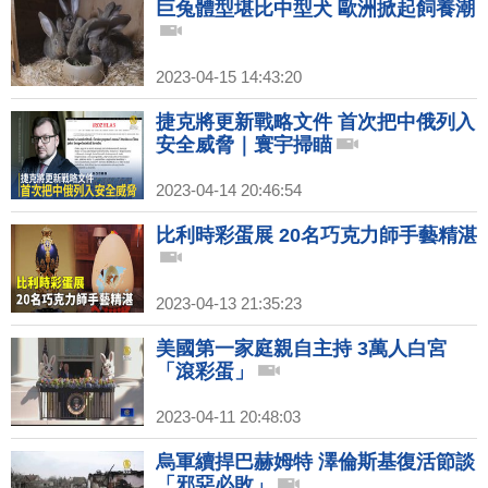
巨兔體型堪比中型犬 歐洲掀起飼養潮
2023-04-15 14:43:20
捷克將更新戰略文件 首次把中俄列入
安全威脅｜寰宇掃瞄
2023-04-14 20:46:54
比利時彩蛋展 20名巧克力師手藝精湛
2023-04-13 21:35:23
美國第一家庭親自主持 3萬人白宮
「滾彩蛋」
2023-04-11 20:48:03
烏軍續捍巴赫姆特 澤倫斯基復活節談
「邪惡必敗」