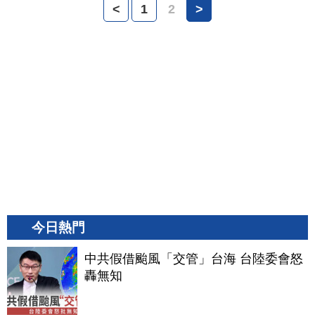
<
1
2
>
今日熱門
中共假借颱風「交管」台海 台陸委會怒
轟無知