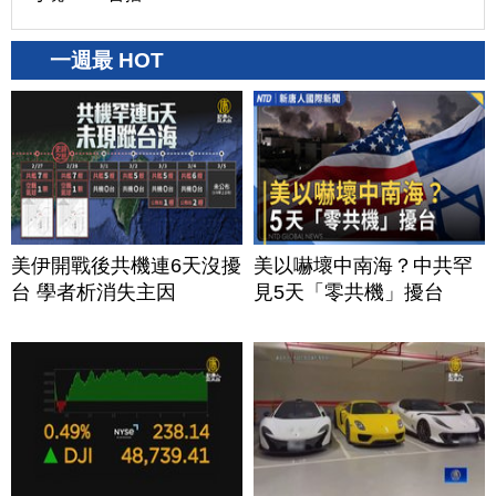
一週最 HOT
美伊開戰後共機連6天沒擾
美以嚇壞中南海？中共罕
台 學者析消失主因
見5天「零共機」擾台