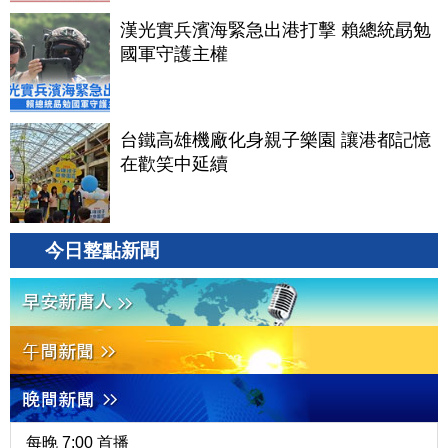
漢光實兵濱海緊急出港打擊 賴總統勗勉
國軍守護主權
台鐵高雄機廠化身親子樂園 讓港都記憶
在歡笑中延續
今日整點新聞
每晚 7:00 首播