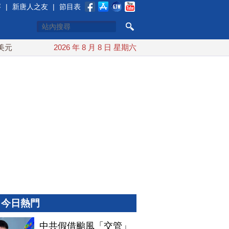
賽
|
新唐人之友
|
節目表
中東局勢動盪 土耳其沙特巴基斯坦誓共同防禦
2026 年 8 月 8 日 星期六
漢光實兵濱海
今日熱門
中共假借颱風「交管」