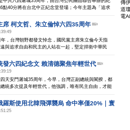
是中共六四屠城35周年，由台灣公民團體聯合舉辦的紀
傳
6點40分將在台北中正紀念堂登場；今年主題為「追求
道瓊
懼」，規劃一系列短講，默哀儀式預計在晚上8點9分進
電A
光排字，呼籲海內外共同抵禦極權國家侵犯人權的惡行。
主席 柯文哲、朱立倫悼六四35周年
余茂春表示，台灣已經變成華人地區，唯一可公開紀念六
:39:49
而億萬的中國人民，將會在心底默默紀念六四。
週年，台灣朝野都發文悼念，國民黨主席朱立倫今天指
永遠與追求自由和民主的人站在一起，堅定捍衛中華民
座華人的民主燈塔。柯文哲強調，一個國家是否進步，取
能面對歷史中難以面對的日子，已經到應該平反六四的時
統發六四紀念文 賴清德聚焦年輕世代
要的是不讓歷史的悲劇再發生。
:39:19
四天安門屠城35周年，今早，台灣正副總統與閣揆，都
賴總統多次提及年輕世代，他強調，唯有民主自由，才能
民。他還說，我們會持續努力，感動關心中國民主的每一
俄羅斯使用北韓飛彈襲烏 命中率僅20%｜寰
:51:25