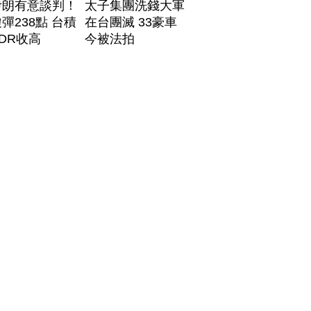
伊朗有意談判！
太子集團洗錢大軍
彈238點 台積
在台團滅 33豪車
DR收高
今被法拍