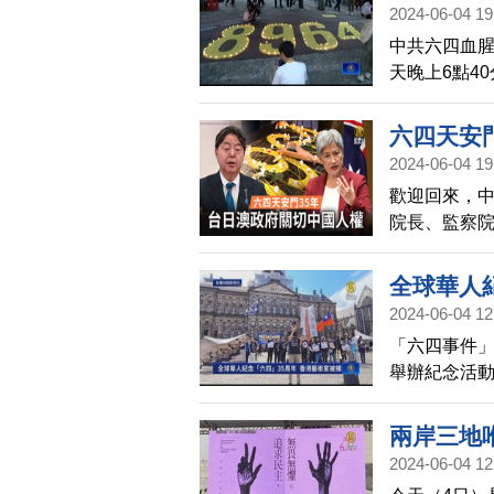
2024-06-04 19
中共六四血腥
天晚上6點4
六四親歷者
影片致詞，
六四天安
帶您看到中
2024-06-04 19
歡迎回來，中
院長、監察
表示，日本
密合作，強
全球華人
呼籲中共停
2024-06-04 12
拘留的人士
「六四事件」
舉辦紀念活
然未發一語
兩岸三地
2024-06-04 12