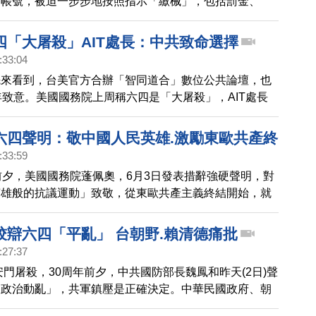
信帳號，被迫一步步地按照指示「繳械」，包括罰金、
他的臉部掃描、聲音檔。
四「大屠殺」AIT處長：中共致命選擇
:33:04
先來看到，台美官方合辦「智同道合」數位公共論壇，也
年致意。美國國務院上周稱六四是「大屠殺」，AIT處長
談到兩岸對比，中共30年前做出連串致命選擇。
六四聲明：敬中國人民英雄.激勵東歐共產終
:33:59
前夕，美國國務院蓬佩奧，6月3日發表措辭強硬聲明，對
英雄般的抗議運動」致敬，從東歐共產主義終結開始，就
；並譴責中國共產黨暴力鎮壓和平示威，要求北京全面和
難或失踪者的情況。蓬佩奧還說，美國對中國未能因為融
狡辯六四「平亂」 台朝野.賴清德痛批
而走向更加開放和寬容而失望，並抨擊中共「一黨制」政
:27:37
，呼籲北京政府通過釋放所有因批評中共侵犯人權而被判
天安門屠殺，30周年前夕，中共國防部長魏鳳和昨天(2日)聲
來紀念六四30周年。
「政治動亂」，共軍鎮壓是正確決定。中華民國政府、朝
，都痛批中共說法。賴清德表示，不讓六四重演，台灣要