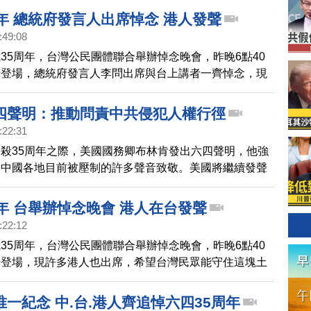
年 總統府發言人出席悼念 港人發聲
:49:08
35周年，台灣公民團體聯合舉辦悼念晚會，昨晚6點40
場登場，總統府發言人李問出席與台上講者一齊悼念，現
到10年新高，許多港人也出席，希望台灣民眾能守住這
要被中共滲透、分化。
四聲明：推動問責中共侵犯人權行徑
:22:31
殺35周年之際，美國國務卿布林肯發出六四聲明，他強
向中國各地目前被壓制的許多聲音致敬。美國將繼續發聲
會合作，推動對中共在中國境內外侵犯人權行為的問責。
年 台舉辦悼念晚會 港人在台發聲
:22:12
35周年，台灣公民團體聯合舉辦悼念晚會，昨晚6點40
場登場，現許多港人也出席，希望台灣民眾能守住這塊土
中共滲透、分化。
一紀念 中.台.港人齊追悼六四35周年