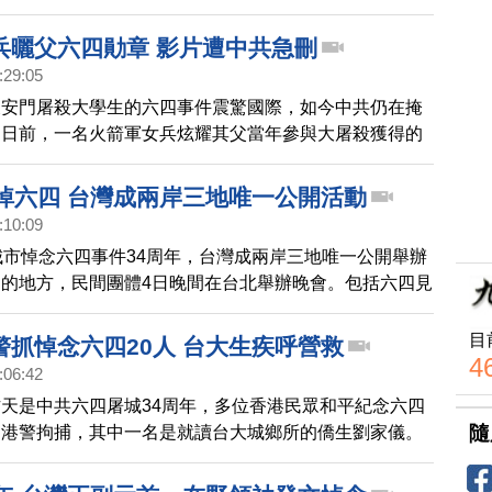
兵曬父六四勛章 影片遭中共急刪
:29:05
天安門屠殺大學生的六四事件震驚國際，如今中共仍在掩
。日前，一名火箭軍女兵炫耀其父當年參與大屠殺獲得的
引發爭議後，被火箭軍緊急下架。再次引起輿論對六四真
城悼六四 台灣成兩岸三地唯一公開活動
:10:09
城市悼念六四事件34周年，台灣成兩岸三地唯一公開舉辦
的地方，民間團體4日晚間在台北舉辦晚會。包括六四見
人、人權工作者等，都上台發言。大約2千5百位民眾冒
，就是為了對中國人權表達關切。
目
警抓悼念六四20人 台大生疾呼營救
4
:06:42
天是中共六四屠城34周年，多位香港民眾和平紀念六四
隨
到港警拘捕，其中一名是就讀台大城鄉所的僑生劉家儀。
會4日傍晚召開記者會，關注劉家儀處境。台灣大學表示
關單位聯繫中，希望各界能給予協助。外媒稱，港警已經