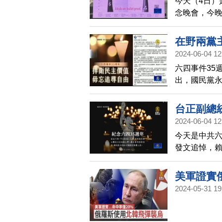
今天（4日）
念晚會，今晚
民主，無畏無
行，並以燭
在野兩黨
而華裔學者
2024-06-04 12
四的地方，
六四事件35
出，國民黨
國，守護這
決於它是否
台正副總
候了，更重
2024-06-04 12
今天是中共六
發文追悼，
真正保護人
個人。
美軍證實
2024-05-31 19
宇掃描