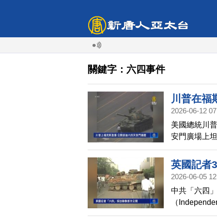
關鍵字：六四事件
川普在福
2026-06-12 07
美國總統川普
安門廣場上
節目中提及
上直接碾了
英國記者
沒幾個，中
2026-06-05 12
四暴行
中共「六四」
（Independ
貴影像，視頻