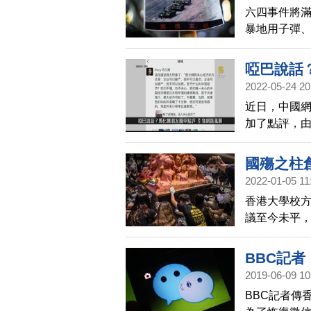
六四事件將滿
暴地用子彈
城責任是合
啞巴說話
2022-05-24 20
一分鐘
近日，中國
加了點評，
「啞巴說話
騰則急忙發
國殤之柱
「商業大佬
2022-01-05 11
香港大學校
議至今未平
局」，引來
BBC記
2019-06-09 10
BBC記者傳