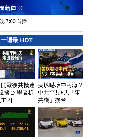
晚 7:00 首播
一週最 HOT
伊開戰後共機連
美以嚇壞中南海？
沒擾台 學者析
中共罕見5天「零
失主因
共機」擾台