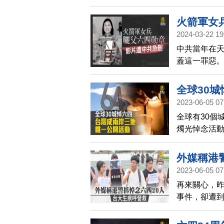
火箭軍女
2024-03-22 19
中共當年在
蓋這一罪惡
六四勛章，
相的關注。
全球30
2023-06-05 07
全球有30個
燭光悼念活動
證者、在台港
雨參加活動
外媒稱港
2023-06-05 07
再來關心，昨
事件，卻遭
台大研究生學
正積極與相