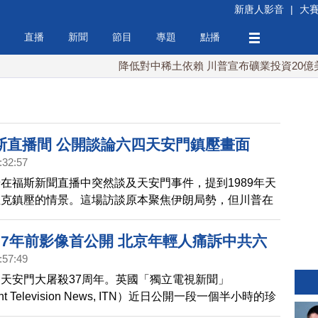
新唐人影音
|
大
直播
新聞
節目
專題
點播
降低對中稀土依賴 川普宣布礦業投資20億美元
斯直播間 公開談論六四天安門鎮壓畫面
:32:57
在福斯新聞直播中突然談及天安門事件，提到1989年天
坦克鎮壓的情景。這場訪談原本聚焦伊朗局勢，但川普在
歷史畫面，談到：天安門廣場上，中共用坦克，從學生身
過去。川普還說，全世界肯對自己人民這樣下手的政權，
37年前影像首公開 北京年輕人痛訴中共六
共算一個。
:57:49
天安門大屠殺37周年。英國「獨立電視新聞」
ent Television News, ITN）近日公開一段一個半小時的珍
是由三位英國記者於1989年在北京街頭拍攝到的採訪和