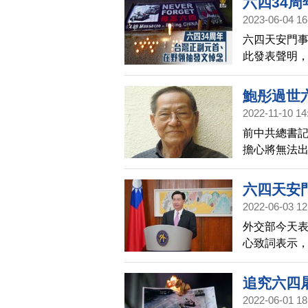
六四34
抓捕20位紀
2023-06-04 16
六四天安門事
此發表聲明
過臉書紀念
間流逝而消
鮑彤過世
口，但他也
2022-11-10 14
棄接觸。
前中共總書
擔心將無法出
武力鎮壓並
六四天安
2022-06-03 12
外交部今天
心致詞表示，
權，如今變
安全。
追究六四
2022-06-01 18