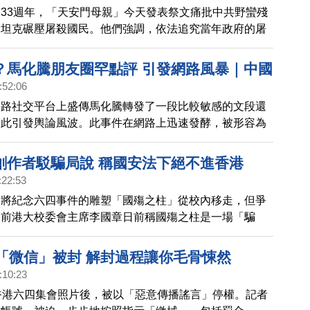
33週年，「天安門母親」今天發表祭文痛批中共野蠻殘
、坦克碾壓屠殺國民。他們強調，依法追究當年政府的屠
法權益，為尋求公平正義，將繼續堅定走下去。
？馬化騰朋友圈罕點評 引發網路風暴｜中國
:52:06
網路社交平台上盛傳馬化騰轉發了一段比較敏感的文段還
由此引發輿論風波。此事件在網路上迅速發酵，被形容為
」、「一鳴驚人」，甚至被升級為「暗諷習近平」。馬化
帖闢謠，堅稱自己「什麼都沒說過」。有北京學者就說，
創作者駁騙局說 稱國安法下絕不進香港
們惶惶不可終日，由此可見一斑！」
:22:53
方將紀念六四事件的雕塑「國殤之柱」從校內移走，但爭
，前港大校委會主席李國章日前稱國殤之柱是一場「騙
創作者高志活的反駁。
者「微信」被封 解封過程讓你毛骨悚然
:10:23
香港六四集會照片後，被以「惡意傳播謠言」停權。記者