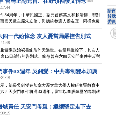
周年 台灣正副元首、在野領袖發文悼念
念六四的民眾。
:17:44
語言
件34周年，中華民國正、副元首蔡英文和賴清德，都對
於我
，而國民黨主席朱立倫，與總統參選人侯友宜，同樣也透
委員
六四事件。民眾黨主席柯文哲發文「六四的敎訓不會隨時
退，只會逐年強化」，台灣要成為中國追求民主自由的窗
六四一代紛悼念 友人憂當局嚴控告別式
認為，不能只是對抗，而要有對話，不能只是圍堵，而放
:41:48
記趙紫陽政治祕書鮑彤昨天過世。在當局嚴控下，其友人
席15日舉行的告別式。鮑彤曾在六四天安門事件中反對
被逮捕，「六四一代」如今紛紛在網上悼念。
門事件33週年 吳釗燮：中共專制變本加厲
:21:19
表示，部長吳釗燮在加拿大渥太華大學人權研究暨教育中
六四天安門事件將滿33週年，當年以血腥鎮壓的專制政
本加厲，中俄不僅沆瀣一氣更在日本海軍演，更威脅區域
屠城責任 天安門母親：繼續堅定走下去
:30:15