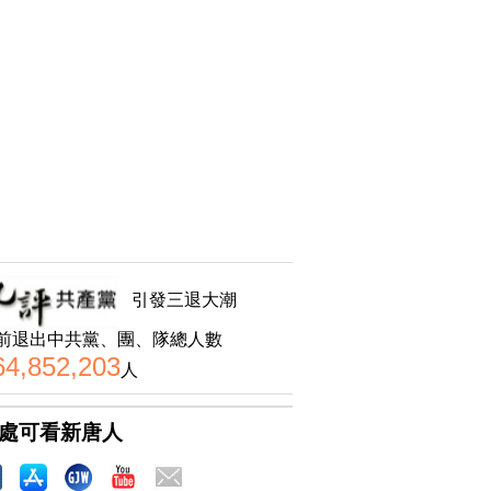
引發三退大潮
前退出中共黨、團、隊總人數
64,852,203
人
處可看新唐人