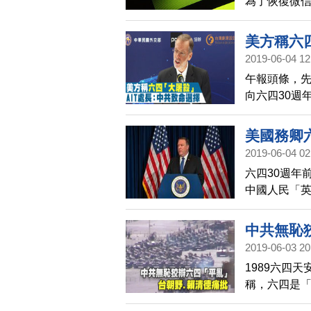
為了恢復微
「認錯」、
美方稱六
2019-06-04 12
午報頭條，
向六四30週
今天致詞主動
美國務卿
2019-06-04 02
結
六四30週年
中國人民「
激勵著人們
公開交代遇
中共無恥
入國際體系
2019-06-03 20
權壓制人權
1989六四
入獄的人士，
稱，六四是
野立法委員