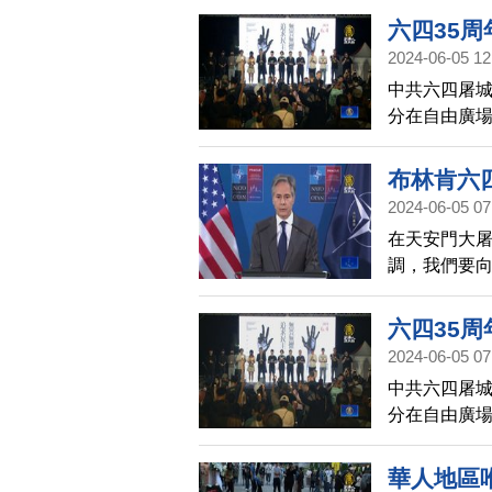
原始錄像。
六四35周
2024-06-05 12
中共六四屠城
分在自由廣
場參與人數來
塊土地，不
布林肯六
2024-06-05 07
在天安門大屠
調，我們要
並與國際社
六四35周
2024-06-05 07
中共六四屠城
分在自由廣
地，不要被
華人地區唯