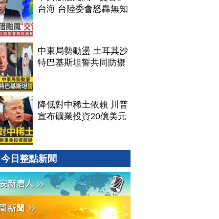
台海 台陸委會怒轟無知
中東局勢動盪 土耳其沙
特巴基斯坦誓共同防禦
降低對中稀土依賴 川普
宣布礦業投資20億美元
今日整點新聞