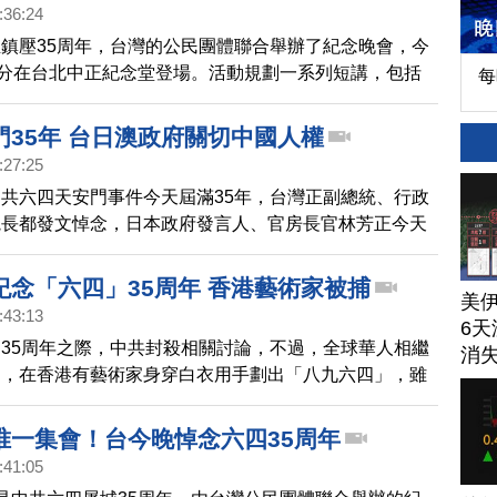
:36:24
鎮壓35周年，台灣的公民團體聯合舉辦了紀念晚會，今
0分在台北中正紀念堂登場。活動規劃一系列短講，包括
每
、中國民主教育基金會會長方政、六四民運領袖周鋒鎖以
以及六四倖存者吳仁華現身，提到當年親眼看到的情況。
門35年 台日澳政府關切中國人權
正紀念堂現場。
:27:25
共六四天安門事件今天屆滿35年，台灣正副總統、行政
院長都發文悼念，日本政府發言人、官房長官林芳正今天
對於中國人權狀況都持續表達關切，將持續與國際社會緊
烈敦促中共當局。另外，澳洲外長黃英賢今天也發聲明，
紀念「六四」35周年 香港藝術家被捕
美
止壓制言論、集會自由，並釋放因和平表達政治觀點而被
:43:13
6天
。
35周年之際，中共封殺相關討論，不過，全球華人相繼
消
動，在香港有藝術家身穿白衣用手劃出「八九六四」，雖
，但仍被大批港警帶走。
唯一集會！台今晚悼念六四35周年
:41:05