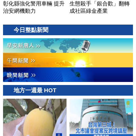
彰化縣強化警用車輛 提升
生態殺手「銀合歡」翻轉
治安網機動力
成社區綠金產業
今日整點新聞
地方一週最 HOT