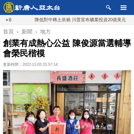
降低對中稀土依賴 川普宣布礦業投資20億美元
中東局
首頁
›
新聞
›
地方
創業有成熱心公益 陳俊源當選輔導
會榮民楷模
更新時間：2022-11-03 15:57:14