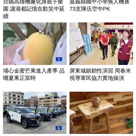
台鐵高雄機廠化身親子樂
嘉義縣國中小學無人機賽
園 讓港都記憶在歡笑中延
73支隊伍空中PK
續
埔心金蜜芒果進入產季 品
屏東城鎮韌性演習 周春米
嚐夏果正當時
視導軍民協力實地操演