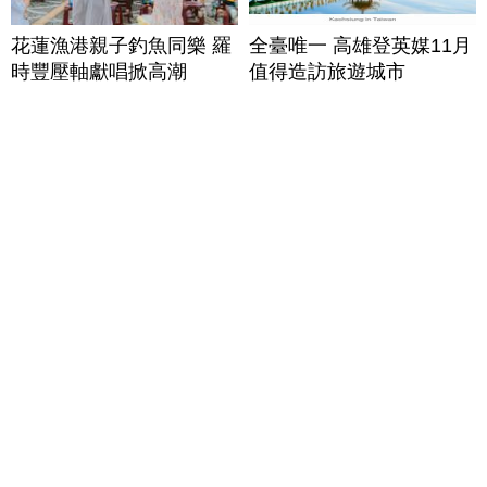
花蓮漁港親子釣魚同樂 羅
全臺唯一 高雄登英媒11月
時豐壓軸獻唱掀高潮
值得造訪旅遊城市