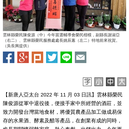
雲林縣榮民陳俊源（中）今年當選輔導會榮民楷模，副縣長謝淑亞
（右二）、雲林縣榮民服務處處長姚辰蕙（左二）特地前來祝賀。
（吳長興提供）
【新唐人亞太台 2022 年 11 月 03 日訊】雲林縣榮民
陳俊源從軍中退役後，便接手家中所經營的酒莊，並
致力開發台灣當地食材，將優質農產品加工做成易保
存的水果酒、酵素及醋等產品，在創業有成的同時，