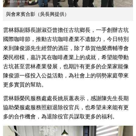
與會來賓合影（吳長興提供）
雲林縣副縣長謝淑亞曾擔任古坑鄉長，一手創辦古坑
國際咖啡節，推動古坑咖啡產業不遺餘力，今日特別
來到陳俊源先生經營的酒莊，除了恭賀他榮膺輔導會
榮民楷模，嘉許其在咖啡產業上的成就，希望能帶動
古坑甚至雲林產業發展，也期許有更多的企業家能像
陳俊源一樣投入公益活動，為社會上的弱勢家庭帶來
更多實質的幫助。
雲林縣榮民服務處處長姚辰蕙表示，感謝陳先生長期
協助榮服處服務照顧退除役官兵，也希望未來能有更
多的合作機會，為退除役官兵謀取更多的福利。