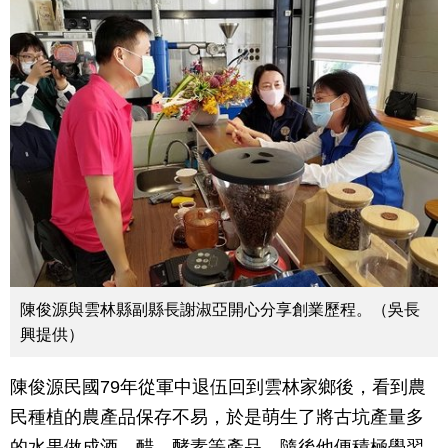
陳俊源與雲林縣副縣長謝淑亞開心分享創業歷程。（吳長
興提供）
陳俊源民國79年從軍中退伍回到雲林家鄉後，看到農
民種植的農產品保存不易，於是萌生了將古坑產量多
的水果做成酒、醋、酵素等產品，隨後他便積極學習