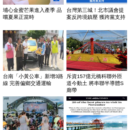
埔心金蜜芒果進入產季 品
台灣第三城！北市議會提
嚐夏果正當時
案反跨境鎮壓 獲跨黨支持
台南「小黃公車」新增3路
斥資157億元橋科聯外匝
線 完善偏鄉交通運輸
道今動土 將串聯半導體S
廊帶