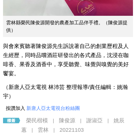
雲林縣榮民陳俊源開發的農產加工品伴手禮。（陳俊源提
供）
與會來賓聽著陳俊源先生訴說著自己的創業歷程及人
生經歷，同時品嚐酒莊研發出的各式產品，沈浸在咖
啡香、果香及酒香中，享受聽覺、味覺與嗅覺的美好
饗宴。
（新唐人亞太電視 林沛芸 整理報導/責任編輯：姚瀚
宇）
按讚加入
新唐人亞太電視台粉絲團
榮民楷模
陳俊源
謝淑亞
姚辰
|
|
|
蕙
雲林
20221103
|
|