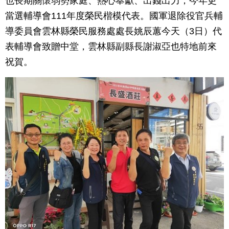
也長期關懷弱勢家庭、熱心奉獻、出錢出力，今年更
當選輔導會111年度榮民楷模代表。國軍退除役官兵輔
導委員會雲林縣榮民服務處處長姚辰蕙今天（3日）代
表輔導會致贈中堂，雲林縣副縣長謝淑亞也特地前來
祝賀。