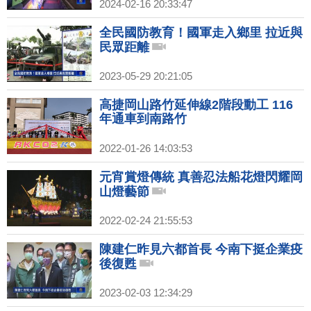
2024-02-16 20:33:47
全民國防教育！國軍走入鄉里 拉近與
民眾距離
2023-05-29 20:21:05
高捷岡山路竹延伸線2階段動工 116
年通車到南路竹
2022-01-26 14:03:53
元宵賞燈傳統 真善忍法船花燈閃耀岡
山燈藝節
2022-02-24 21:55:53
陳建仁昨見六都首長 今南下挺企業疫
後復甦
2023-02-03 12:34:29