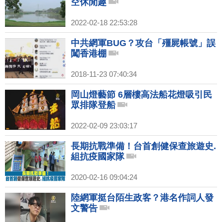
空休閒趣
2022-02-18 22:53:28
中共網軍BUG？攻台「殭屍帳號」誤
闖香港棚
2018-11-23 07:40:34
岡山燈藝節 6層樓高法船花燈吸引民
眾排隊登船
2022-02-09 23:03:17
長期抗戰準備！台首創健保查旅遊史.
組抗疫國家隊
2020-02-16 09:04:24
陸網軍挺台陌生政客？港名作詞人發
文警告