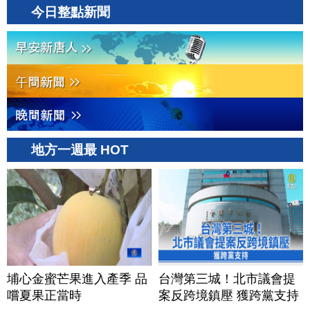
今日整點新聞
地方一週最 HOT
埔心金蜜芒果進入產季 品
台灣第三城！北市議會提
嚐夏果正當時
案反跨境鎮壓 獲跨黨支持