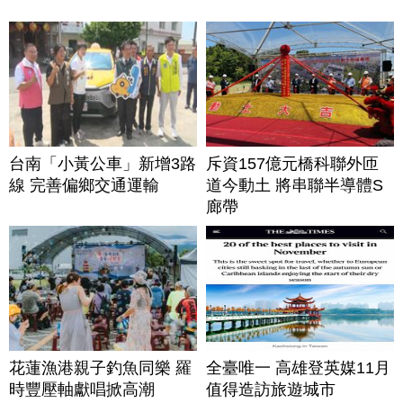
台南「小黃公車」新增3路
斥資157億元橋科聯外匝
線 完善偏鄉交通運輸
道今動土 將串聯半導體S
廊帶
花蓮漁港親子釣魚同樂 羅
全臺唯一 高雄登英媒11月
時豐壓軸獻唱掀高潮
值得造訪旅遊城市