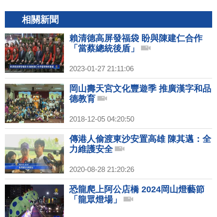
相關新聞
賴清德高屏發福袋 盼與陳建仁合作
「當蔡總統後盾」
2023-01-27 21:11:06
岡山壽天宮文化豐遊季 推廣漢字和品
德教育
2018-12-05 04:20:50
傳港人偷渡東沙安置高雄 陳其邁：全
力維護安全
2020-08-28 21:20:26
恐龍爬上阿公店橋 2024岡山燈藝節
「龍眾燈場」