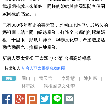
我想期待說未來能夠，同樣的帶給其他國際間各個國
家同樣的感受。」
已有300多年歷史的壽天宮，是岡山地區歷史最悠久的
媽祖廟，結合岡山螺絲產業，打造全台獨創的螺絲媽
祖、千里眼、順風耳神尊，舉辦文化季，希望透過活
動帶動觀光，推廣在地產業。
新唐人亞太電視 王崇穎 李金菊 台灣高雄報導
按讚加入
新唐人亞太電視台粉絲團
岡山
壽天宮
李雅慧
陳其邁
|
|
|
|
林志誠
媽祖國際文化季
|