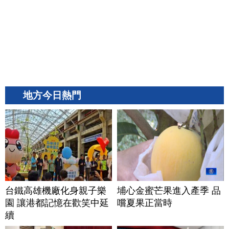
地方今日熱門
台鐵高雄機廠化身親子樂
埔心金蜜芒果進入產季 品
園 讓港都記憶在歡笑中延
嚐夏果正當時
續