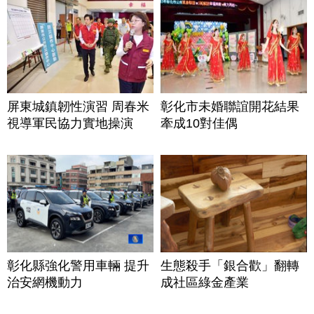
屏東城鎮韌性演習 周春米
彰化市未婚聯誼開花結果
視導軍民協力實地操演
牽成10對佳偶
彰化縣強化警用車輛 提升
生態殺手「銀合歡」翻轉
治安網機動力
成社區綠金產業