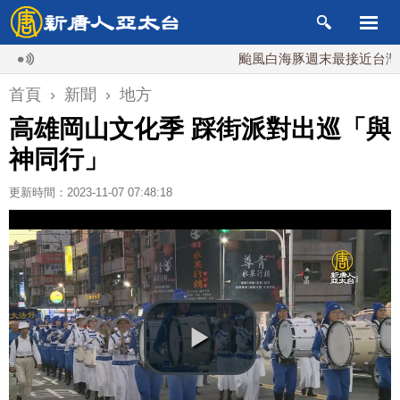
颱風白海豚週末最接近台灣 最快
首頁
›
新聞
›
地方
高雄岡山文化季 踩街派對出巡「與
神同行」
更新時間：2023-11-07 07:48:18