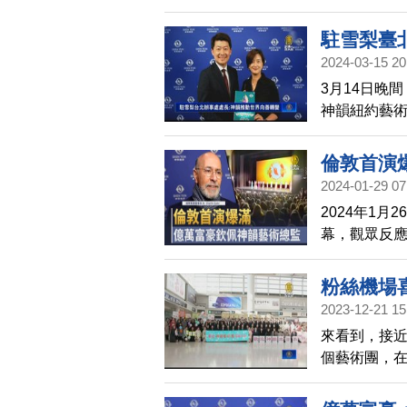
Schloss
出。他表示
駐雪梨臺
路，這對每
2024-03-15 20
3月14日晚
神韻紐約藝
光機，更盛
這個世界向
倫敦首演
2024-01-29 07
2024年1
幕，觀眾反
表示非常佩
粉絲機場
2023-12-21 15
來看到，接近
個藝術團，
出。而美國神
名古屋，正