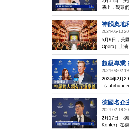
2月14日，
演出，觀眾
的序幕。
神韻奧地
2024-05-10 20
5月9日，美
Opera）
堂，對神韻
藝術所征服
超級專業
2024-03-02 19
2024年2
（Jahrhun
森州議會議員D
的世界級水
德國名企
義。
2024-02-19 20
2月17日，德
Kohler）