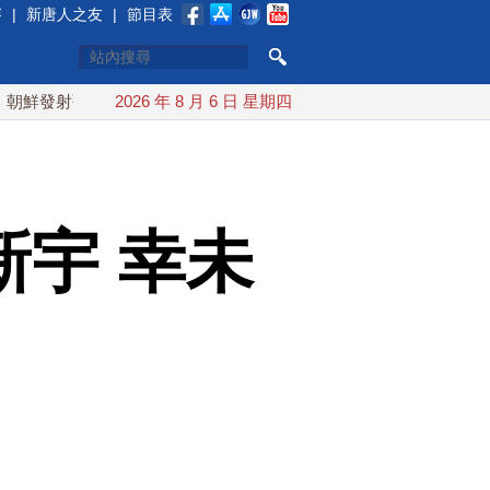
賽
|
新唐人之友
|
節目表
彈道導彈 落日本EEZ外
2026 年 8 月 6 日 星期四
紅海戰火續升溫 也門胡塞武裝稱又襲
宇 幸未