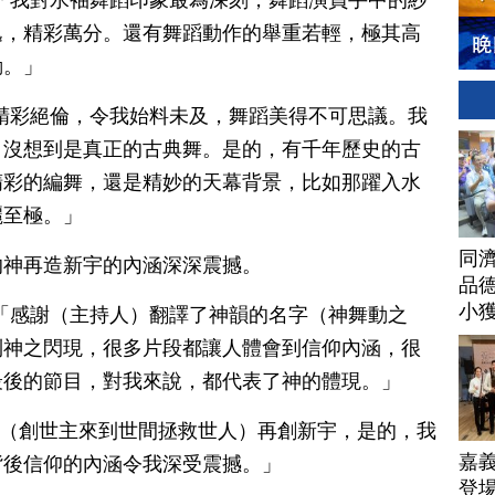
hirnding ：「我對水袖舞蹈印象最為深刻，舞蹈演員手中的紗
逸，精彩萬分。還有舞蹈動作的舉重若輕，極其高
動。」
ing：「編舞精彩絕倫，令我始料未及，舞蹈美得不可思議。我
，沒想到是真正的古典舞。是的，有千年歷史的古
精彩的編舞，還是精妙的天幕背景，比如那躍入水
麗至極。」
同
的神再造新宇的內涵深深震撼。
品德
小
hirnding ：「感謝（主持人）翻譯了神韻的名字（神舞動之
到神之閃現，很多片段都讓人體會到信仰內涵，很
最後的節目，對我來說，都代表了神的體現。」
hirndin ：「（創世主來到世間拯救世人）再創新宇，是的，我
嘉
背後信仰的內涵令我深受震撼。」
登場