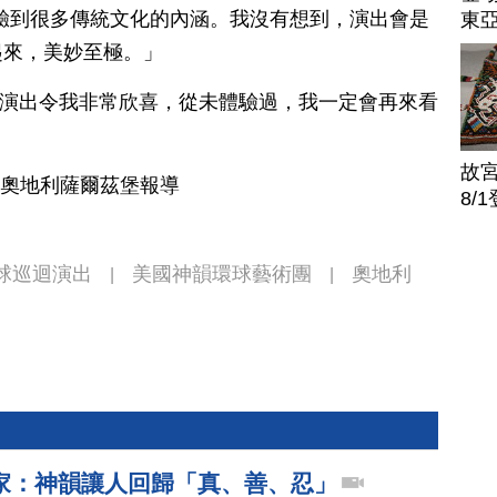
ing：「我體驗到很多傳統文化的內涵。我沒有想到，演出會是
東
起來，美妙至極。」
hirndin ：「演出令我非常欣喜，從未體驗過，我一定會再來看
」
故
 奧地利薩爾茲堡報導
8/
全球巡迴演出
美國神韻環球藝術團
奧地利
|
|
家：神韻讓人回歸「真、善、忍」