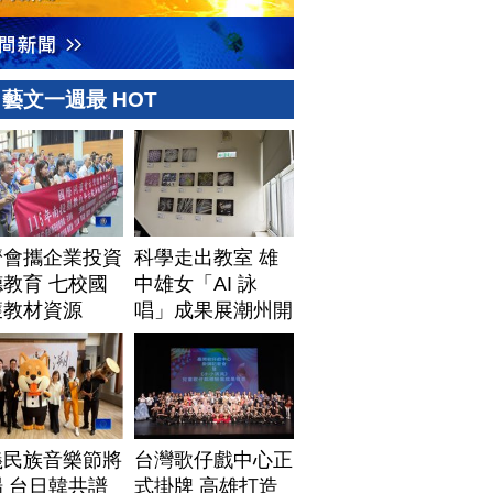
藝文一週最 HOT
濟會攜企業投資
科學走出教室 雄
教育 七校國
中雄女「AI 詠
獲教材資源
唱」成果展潮州開
展
義民族音樂節將
台灣歌仔戲中心正
 台日韓共譜
式掛牌 高雄打造