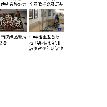
亞傳統音樂魅力
全國歌仔戲發展基
地
宮南院織品新展
20年後重返首展
1登場
地 腦麻藝術家用
詩影留住部落記憶