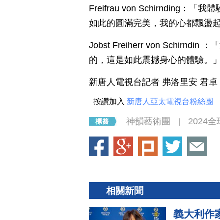
Freifrau von Schirnd
如此的圓滿完美，我的心都飄盪
Jobst Freiherr von Sc
的，這是如此震撼身心的體驗。
新唐人電視台記者 弗洛里安 君卓
按讚加入
新唐人亞太電視台粉絲團
神韻藝術團
2024
|
相關新聞
義大利作