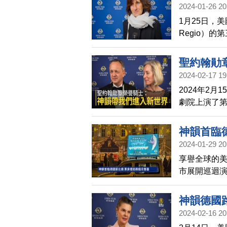
2024-01-26 20
1月25日，
Regio）
示，神韻傳
善、忍」。
聖約翰勛
2024-02-17 19
2024年2
劇院上演了第
來，讚歎神
神韻首臨
2024-01-29 20
享譽全球的美
市展開巡迴
方表示，今
售罄。
神韻德國
2024-02-16 20