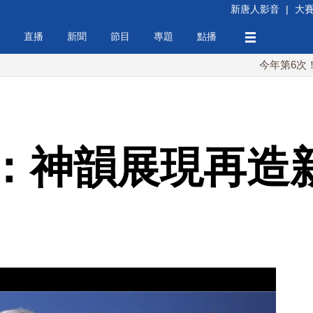
新唐人影音
|
大
直播
新聞
節目
專題
點播
今年第6次！朝鮮發射
：神韻展現再造新