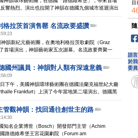
美國神韻環球藝術團，在德國「路德維希堡」，帶來首場
目
們反響熱烈。演出也拉開了神韻在德國九個城市巡迴演出
4
利格拉茨首演售罄 名流政要盛讚
隨
:59:23
國神韻新紀元藝術團，在奧地利格拉茨歌劇院（Graz
上演了首場演出，神韻藝術家五次謝幕。名流政要齊聚一
語言
讚佩不已。一對政治家夫婦表示，她們完全被神韻完美的
於我
。
 德國州議員：神韻對人類有深遠意義
委員
:56:09
月29日下午，美國神韻環球藝術團在德國法蘭克福世紀大廳
derthalle Frankfurt）上演了今年當地第二場演出。德國黑
irk Bamberger也觀賞了演出，他讚歎神韻是超級專業
平的演出，神韻的使命對世界和人類都具有很深遠的意
主管觀神韻：找回通往創世主的路
:14:30
國知名企業博世（Bosch）開發部門主管（Achim
在德國路德維希堡王宮花園劇院（Forum am