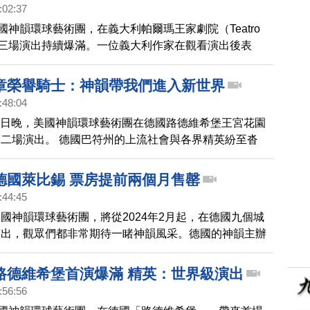
:02:37
美國神韻環球藝術團，在義大利帕爾瑪王家劇院（Teatro
的第三場演出持續爆滿。一位義大利作家在觀看演出後表
遞美好精神信息的勇氣令她感佩，希望讓人類回歸「真、
章榮譽騎士：神韻帶我們進入新世界
:48:04
月15日晚，美國神韻環球藝術團在德國路德維希堡王宮花園
二場演出。 德國巴符州的上流社會與各界精英紛至沓
韻優美至極，神性內涵啟迪人生。
德國萊比錫 票房提前兩個月售罄
:44:45
國神韻環球藝術團，將從2024年2月起，在德國九個城
演出，觀眾們都非常期待一睹神韻風采。德國的神韻主辦
年首次迎來神韻的東部名城萊比錫，票房提前兩個月全部
路德維希堡首演爆滿 精英：世界級演出
:56:56