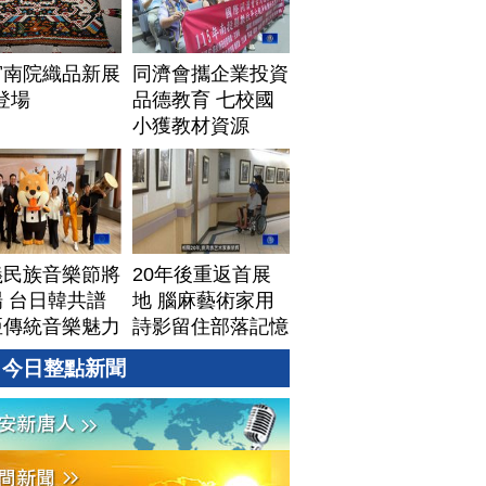
宮南院織品新展
同濟會攜企業投資
1登場
品德教育 七校國
小獲教材資源
義民族音樂節將
20年後重返首展
 台日韓共譜
地 腦麻藝術家用
亞傳統音樂魅力
詩影留住部落記憶
今日整點新聞