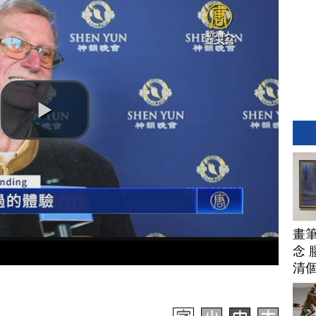
畫
念 
清