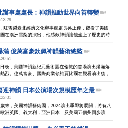
park），觀看了美國神韻環球藝術團，今年在當地的第四場演
，神韻給人們帶來重要信息，看神韻可找回通往創世主的
北辦事處處長：神韻推動世界向善轉變
個人都很重要。
:13:29
間，駐雪梨臺北經濟文化辦事處處長吳正偉，觀看了美國
術團在澳洲雪梨的演出，他感歎神韻讓他坐上了歷史的時
讚神韻是中華文化瑰寶的傳揚者，帶給世人希望，在推動
善轉變。
爆滿 億萬富豪欽佩神韻藝術總監
:20:51
月26日晚，美國神韻新紀元藝術團在倫敦的首場演出爆滿落
應熱烈。億萬富豪、國際商業領袖賈比爾在觀看演出後，
服演員們以及神韻藝術總監。
喜迎神韻 日本公演場次規模歷年之最
:23:01
歲末，美國神韻藝術團，2024演出季即將展開，將有八
在歐洲英國、義大利，亞洲日本，及美國五個州同步演
韻紐約藝術團，在週二(19日)飛抵亞洲巡演首站，日本
式拉開在日本為期兩個月演出的序幕。