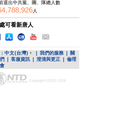
前退出中共黨、團、隊總人數
64,788,926
人
處可看新唐人
：
中文(台灣)
|
我們的服務
|
關
們
|
客服資訊
|
澄清與更正
|
倫理
會
Copyright ©2002-2026