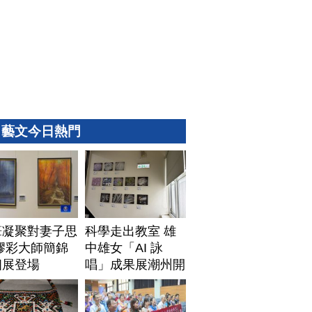
藝文今日熱門
筆凝聚對妻子思
科學走出教室 雄
膠彩大師簡錦
中雄女「AI 詠
個展登場
唱」成果展潮州開
展