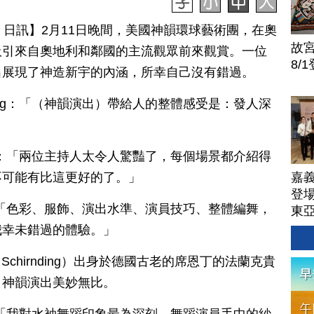
月 15 日訊】2月11日晚間，美國神韻環球藝術團，在奧
故
吸引來自奧地利和鄰國的主流觀眾前來觀賞。一位
8/
出展現了神造新宇的內涵，所幸自己沒有錯過。
 Schirnding：「（神韻演出）帶給人的整體感受是：發人深
irnding：「兩位主持人太令人驚豔了，每個場景都介紹得
嘉
不可能有比這更好的了。」
登場
hirnding ：「色彩、服飾、演出水準、演員技巧、整體編舞，
東
我幸未錯過的體驗。」
r von Schirnding）出身於德國古老的席恩丁的法蘭克貴
，神韻演出美妙無比。