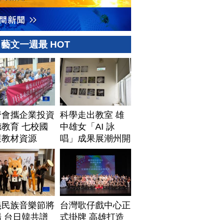
藝文一週最 HOT
濟會攜企業投資
科學走出教室 雄
教育 七校國
中雄女「AI 詠
獲教材資源
唱」成果展潮州開
展
義民族音樂節將
台灣歌仔戲中心正
 台日韓共譜
式掛牌 高雄打造