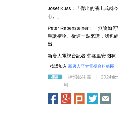
Josef Kuss：「傑出的演出
心。」
Peter Rabensteiner
聖誕禮物。從這一點來講，我也
出。」
新唐人電視台記者 弗洛里安 鄭同
按讚加入
新唐人亞太電視台粉絲團
神韻藝術團
2024
|
利