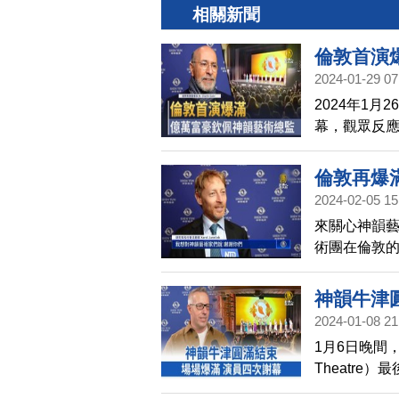
相關新聞
倫敦首演
2024-01-29 07
2024年1
幕，觀眾反
表示非常佩
倫敦再爆
2024-02-05 15
來關心神韻藝
術團在倫敦
涅切克也慕
之美，能傳
神韻牛津
2024-01-08 21
1月6日晚間
Theatr
出，場場爆