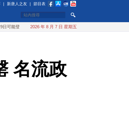
賽
|
新唐人之友
|
節目表
登陸中國
台灣漢光首結合城鎮演習 AIT連續發文讚「韌性台灣
2026 年 8 月 7 日 星期五
 名流政