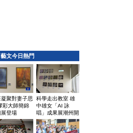
藝文今日熱門
筆凝聚對妻子思
科學走出教室 雄
膠彩大師簡錦
中雄女「AI 詠
個展登場
唱」成果展潮州開
展