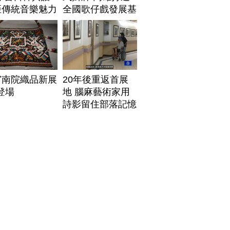
亞傳統音樂魅力
全國歌仔戲發展基
地
宮南院織品新展
20年後重返首展
1登場
地 腦麻藝術家用
詩影留住部落記憶