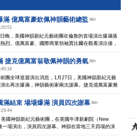
爆滿 億萬富豪欽佩神韻藝術總監
:20:51
月26日晚，美國神韻新紀元藝術團在倫敦的首場演出爆滿落
應熱烈。億萬富豪、國際商業領袖賈比爾在觀看演出後，
服演員們以及神韻藝術總監。
滿 捷克億萬富翁敬佩神韻的勇氣
:40:16
術團全球巡迴演出消息，1月27日，美國神韻新紀元藝
的演出再次爆滿，神韻藝術家兩次謝幕。捷克億萬富豪雅
名前來，他敬佩神韻藝術家傳播正統中華文化，希望神韻
播得更遠。
圓滿結束 場場爆滿 演員四次謝幕
:29:44
，美國神韻新紀元藝術團，在英國牛津新劇院（New
e）最後一場演出，演員四次謝幕。神韻在當地三天四場的演
滿，有觀眾甚至在演出前在劇院門口求票。有幸得以觀看