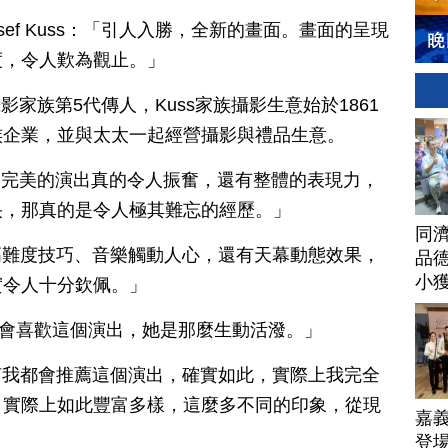
ef Kuss：「引人入勝，全新的畫面。畫面的呈現
度，令人歎為觀止。」
老攝影家族第5代傳人，Kuss家族攝影生意始於1861
族企業，並與太太一起經營攝影與禮品生意。
此輝煌、完美的演出真的令人振奮，還有整體的表現力，
央，那真的是令人極其難忘的經歷。」
同
：「色彩、高難度技巧、音樂觸動人心，還有天幕動態效果，
品德
小
實令人十分欽佩。」
子們也會喜歡這個演出，她是那麼生動活潑。」
：「無論如何我都會推薦這個演出，確實如此，實際上我完全
，實際上如此豐富多樣，這麼多不同的印象，從現
嘉
登場