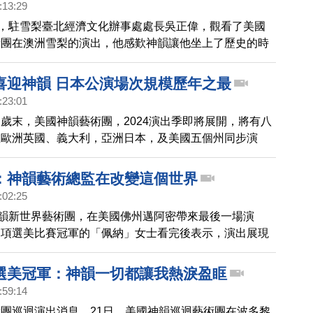
:13:29
間，駐雪梨臺北經濟文化辦事處處長吳正偉，觀看了美國
術團在澳洲雪梨的演出，他感歎神韻讓他坐上了歷史的時
讚神韻是中華文化瑰寶的傳揚者，帶給世人希望，在推動
善轉變。
喜迎神韻 日本公演場次規模歷年之最
:23:01
歲末，美國神韻藝術團，2024演出季即將展開，將有八
在歐洲英國、義大利，亞洲日本，及美國五個州同步演
韻紐約藝術團，在週二(19日)飛抵亞洲巡演首站，日本
式拉開在日本為期兩個月演出的序幕。
：神韻藝術總監在改變這個世界
:02:25
神韻新世界藝術團，在美國佛州邁阿密帶來最後一場演
多項選美比賽冠軍的「佩納」女士看完後表示，演出展現
輝，神韻藝術總監正在改變世界。
選美冠軍：神韻一切都讓我熱淚盈眶
:59:14
團巡迴演出消息，21日，美國神韻巡迴藝術團在波多黎