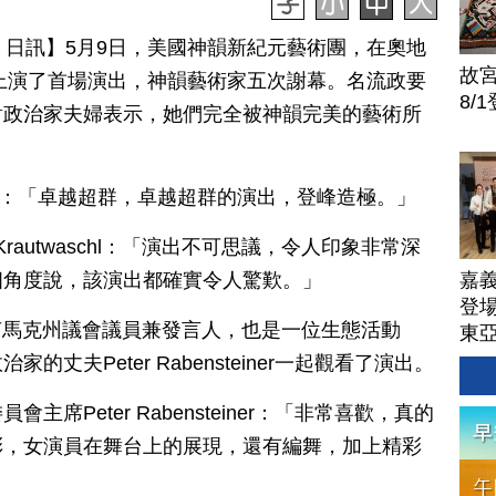
月 10 日訊】5月9日，美國神韻新紀元藝術團，在奧地
故
ra）上演了首場演出，神韻藝術家五次謝幕。名流政要
8/
對政治家夫婦表示，她們完全被神韻完美的藝術所
uss：「卓越超群，卓越超群的演出，登峰造極。」
Krautwaschl：「演出不可思議，令人印象非常深
嘉
個角度說，該演出都確實令人驚歎。」
登場
是綠黨施泰茵馬克州議會議員兼發言人，也是一位生態活動
東
丈夫Peter Rabensteiner一起觀看了演出。
席Peter Rabensteiner：「非常喜歡，真的
彩，女演員在舞台上的展現，還有編舞，加上精彩