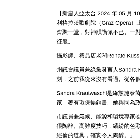
【新唐人亞太台 2024 年 05 
利格拉茨歌劇院（Graz Ope
齊聚一堂，對神韻讚佩不已。一
征服。
攝影師、禮品店老闆Renate K
州議會議員兼綠黨發言人Sandra 
刻，之前我從來沒有看過。從各
Sandra Krautwaschl
家，著有環保暢銷書。她與同為政治家的
市議員兼氣候、能源和環境專家委員會主
很陶醉。高難度技巧，繽紛的色
絕倫的道具，確實令人陶醉。」