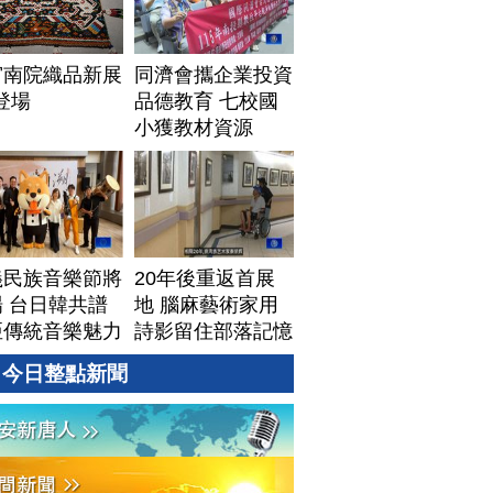
宮南院織品新展
同濟會攜企業投資
1登場
品德教育 七校國
小獲教材資源
義民族音樂節將
20年後重返首展
 台日韓共譜
地 腦麻藝術家用
亞傳統音樂魅力
詩影留住部落記憶
今日整點新聞