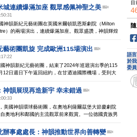
目
精英，讚美神韻是世界級的演出。
米城連續爆滿加座 觀眾感佩神聖之美
4
:50:31
美國神韻新紀元藝術團在英國米爾頓凱恩斯劇院（Milton
隨
Theatre）的兩場演出，連續爆滿加座。觀眾盛讚，神韻輝煌
聖之美。
藝術團凱旋 完成歐洲115場演出
語言
:17:22
於我
國神韻新紀元藝術團，結束了2024年巡迴演出季的115
委員
月12日週日下午返回紐約，在甘迺迪國際機場，受到大
。來看我們紐約記者的報導。
：神韻展現再造新宇 幸未錯過
:00:33
間，美國神韻環球藝術團，在奧地利薩爾茲堡大節慶劇院
來自奧地利和鄰國的主流觀眾前來觀賞。一位德國貴族男
，神韻演出展現了神造新宇的內涵，所幸自己沒有錯過。
北辦事處處長：神韻推動世界向善轉變