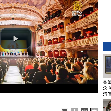
畫
念 
清