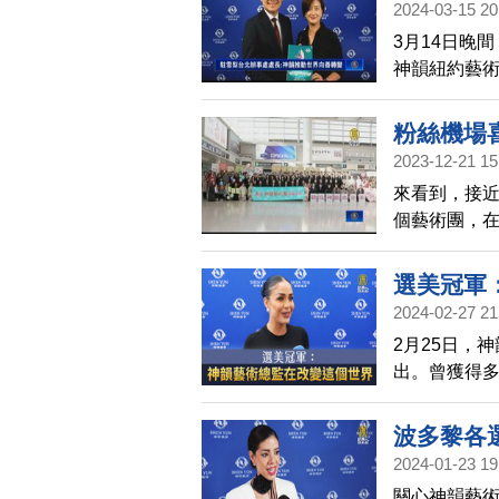
2024-03-15 20
3月14日晚
神韻紐約藝
光機，更盛
這個世界向
粉絲機場
2023-12-21 15
來看到，接近
個藝術團，
出。而美國神
名古屋，正
選美冠軍
2024-02-27 21
2月25日，
出。曾獲得
了神性的光
波多黎各
2024-01-23 19
關心神韻藝術