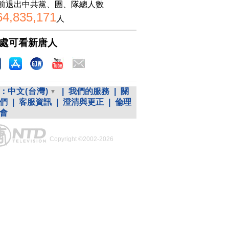
前退出中共黨、團、隊總人數
64,835,171
人
處可看新唐人
：
中文(台灣)
|
我們的服務
|
關
們
|
客服資訊
|
澄清與更正
|
倫理
會
Copyright ©2002-2026