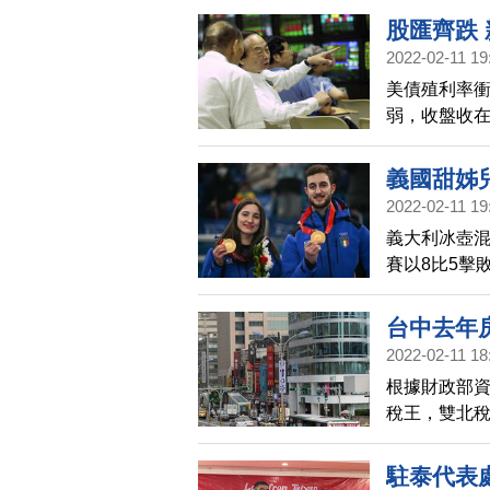
股匯齊跌 
2022-02-11 19
美債殖利率
弱，收盤收在
外匯市場總成
義國甜姊
2022-02-11 19
義大利冰壺混
賽以8比5擊
參加冬奧就
台中去年房
2022-02-11 18
根據財政部資
稅王，雙北稅
房，房市買
駐泰代表