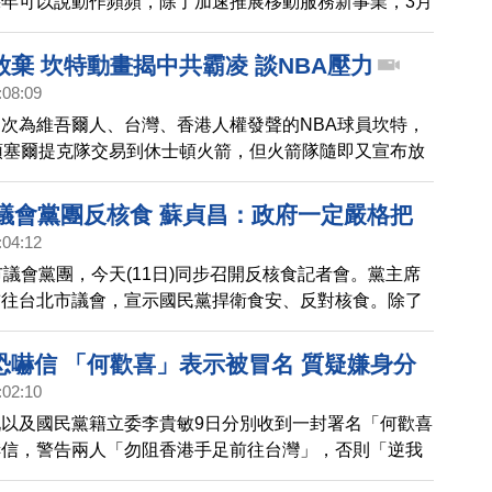
年可以說動作頻頻，除了加速推展移動服務新事業，3月
城，跨足線上購物，目標建構生態圈，鎖定商機更加龐大
活市場。
棄 坎特動畫揭中共霸凌 談NBA壓力
:08:09
次為維吾爾人、台灣、香港人權發聲的NBA球員坎特，
頓塞爾提克隊交易到休士頓火箭，但火箭隊隨即又宣布放
坎特在最新專訪中，透露他在NBA所受到的壓力。
2議會黨團反核食 蘇貞昌：政府一定嚴格把
:04:12
市議會黨團，今天(11日)同步召開反核食記者會。黨主席
前往台北市議會，宣示國民黨捍衛食安、反對核食。除了
地方自治條例，也要明訂學校衛生法，不讓核食進入校
恐嚇信 「何歡喜」表示被冒名 質疑嫌身分
:02:10
以及國民黨籍立委李貴敏9日分別收到一封署名「何歡喜
嚇信，警告兩人「勿阻香港手足前往台灣」，否則「逆我
會10日回應表示，現在已經由警政機關積極偵辦中，政