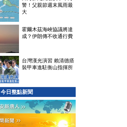
警！父親節週末風雨最
大
霍爾木茲海峽協議將達
成？伊朗傳不收通行費
台灣漢光演習 賴清德搭
裝甲車進駐衡山指揮所
今日整點新聞