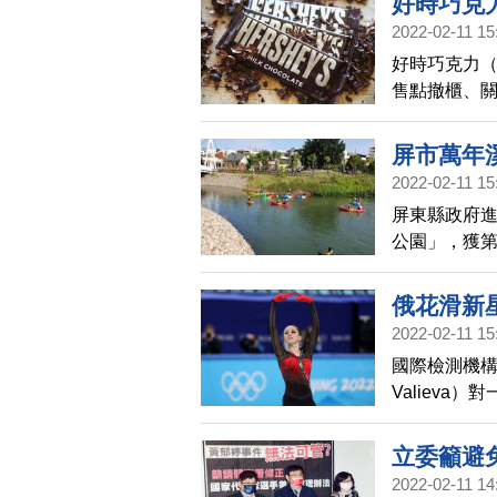
好時巧克
2022-02-11 15
好時巧克力（
售點撤櫃、
重大金錢損
屏市萬年
2022-02-11 15
屏東縣政府進
公園」，獲第
俄花滑新
2022-02-11 15
國際檢測機構
Valiev
賽的懲處，
立委籲避
2022-02-11 14