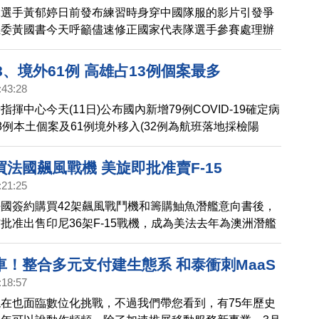
冰選手黃郁婷日前發布練習時身穿中國隊服的影片引發爭
立委黃國書今天呼籲儘速修正國家代表隊選手參賽處理辦
理機制。對此，體育署回應，虛心檢討，研析修正法規。
8、境外61例 高雄占13例個案最多
:43:28
揮中心今天(11日)公布國內新增79例COVID-19確定病
8例本土個案及61例境外移入(32例為航班落地採檢陽
個案中無新增死亡。
法國飆風戰機 美旋即批准賣F-15
:21:25
國簽約購買42架飆風戰鬥機和籌購鮋魚潛艦意向書後，
批准出售印尼36架F-15戰機，成為美法去年為澳洲潛艦
，在亞太的又一競逐。
車！整合多元支付建生態系 和泰衝刺MaaS
:18:57
在也面臨數位化挑戰，不過我們帶您看到，有75年歷史