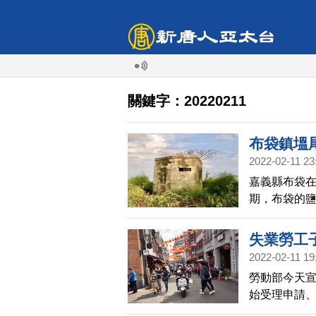
關鍵字：20220211
布袋鎮塭
2022-02-11 23
嘉義縣布袋
期，布袋的
鹽成立鹽務警
是保存最完
失業勞工
2022-02-11 19
勞動部今天宣
始受理申請、
以上且領失