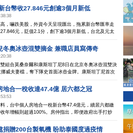
新台幣收27.846元創逾3個月新低
:38:38
衝高，嚇跌美股，外資今天呈現匯出，拖累新台幣匯率走
27.846元，貶值2.1分，創下逾3個月新低，台北及元太
交金額為13.83億美元。
兒冬奧冰壺混雙摘金 兼職店員寫傳奇
:20:38
雙組合莫桑奈爾和康斯坦丁尼8日在北京冬奧冰壺混雙決
敗挪威夫妻檔，奪下隊史首面冰壺金牌。康斯坦丁尼首次
摘金，兼職店員轉身變成女英豪。
地合一稅收達47.4億 居六都之冠
:53:53
料，台中個人房地合一稅新台幣47.4億元，續居六都繳
收年增幅則超過100%。房仲指出，即便政府出手打炒
氣仍相當活絡，加上房價走揚，帶動房地合一稅增加。
處捐贈200台製氧機 盼助泰國度過疫情