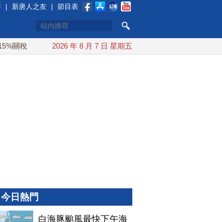
賽
|
新唐人之友
|
節目表
稅
白海豚颱風最快下午海警！父親節週末風雨最大
2026 年 8 月 7 日 星期五
今年第
今日熱門
白海豚颱風最快下午海