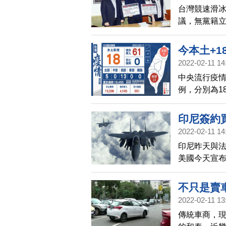
台灣競速滑
議，無黨籍
法，建立處
今本土+1
2022-02-11 14
中央流行疫情指
例，分別為1
性)；另確診
印尼簽約買
2022-02-11 14
印尼昨天與法
美國今天宣布
軍購生隙後
不只是賣
2022-02-11 13
事業
傳統車商，現