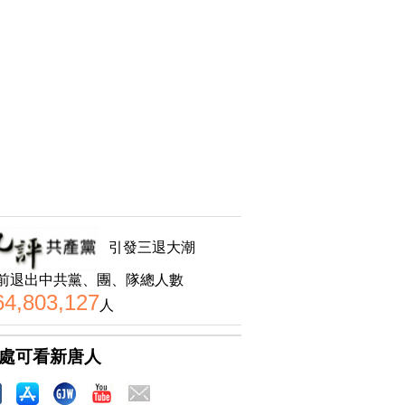
引發三退大潮
前退出中共黨、團、隊總人數
64,803,127
人
處可看新唐人