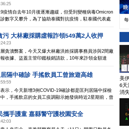
:36:25
-19疫情自去年10月後逐漸趨緩，但受到變種病毒Omicron
確診數字又攀升，為了協助泰國對抗疫情，駐泰國代表處
每
0台製氧機給泰國公共衛生部。
污 大林廠採購虛報詐領549萬2人收押
:24:23
層貪瀆弊案，今天又爆大林廠洪姓採購事務員涉與2間廠
報收據、盜蓋主管印鑑核銷請款，10年來詐領金額達
雄檢下午聲押洪男和陳姓廠商獲准。
例居隔中確診 手搖飲員工曾旅遊高雄
美
:59:59
6天
表示，今天新增3例COVID-19確診都是匡列居隔中採檢
消
中，手搖飲店的女員工疫調顯示她發病時近2星期前，曾
市旅遊，正疫調追感染源。
民攜手護童 嘉縣警守護校園安全
:42:03