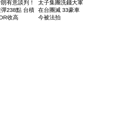
伊朗有意談判！
太子集團洗錢大軍
彈238點 台積
在台團滅 33豪車
DR收高
今被法拍