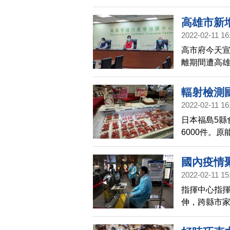
這次平野終
高雄市新
2022-02-11 16
高市府今天宣
離期間遭高雄
北中南家族則
輻射檢測
2022-02-11 16
日本福島5縣
6000件。
園核能研究所
能充裕。
國內疫情
2022-02-11 15
指揮中心指
伸，跨縣市
與桃機相同