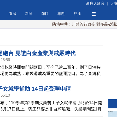
新唐人影音
|
大
直播
新聞
節目
專題
點播
防堵中共！川普簽行政令 對多晶矽課15%關
尾砲台 見證白金產業與戒嚴時代
:26:56
在清乾隆時開始開闢鹽田，至今已逾二百年。到了日治時
鹽場更為成熟，布袋港成為重要的鹽運港口。為了查緝私
察，於民國38年，在全台建築21座監視槍樓，塭尾砲台
整的一座。
子女就學補助 14日起受理申請
:55:10
布，110學年第2學期失業勞工子女就學補助將於14日開
3月17日截止。勞工只要是非自願離職、失業期間達1月
業給付者都可以申請。