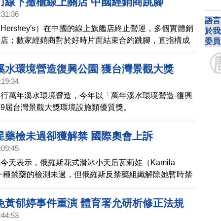
力線下撤櫃線上關店 中國經銷商跳腳
:31:36
語言
Hershey's）在中國的線上旗艦店終止營運，多個實體銷
於我
關店；數家經銷商對於好時片面結束合約跳腳，直指構成
委員
失。好時（中國）尚未有正式官方回應。
溪水環境營造復興公園 獲台灣景觀大獎
:19:34
行萬年溪水環境營造，今年以「萬年溪水環境營造-復興
9屆台灣景觀大獎環境設施類優質獎。
星藥檢未過卻獲解禁 國際奧會上訴
:09:45
今天表示，俄羅斯花式滑冰小天后瓦莉娃（Kamila
a）對一種禁藥的檢測未過，但俄羅斯反禁藥組織解除她暫時禁
國際奧會將提出上訴。
免黃郁婷事件重演 體育署允研析修正法規
:44:53