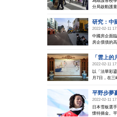
為維護各校學
分局啟動護
共同執勤，
研究：中
2022-02-11 17
中國房企面臨
房企償債的高
接近1兆元，
根據當前月均
「雲上的
2022-02-11 17
以「法華彩鎏
月7日，在三
近百件陶藝
平野步夢
2022-02-11 17
日本雪板選
懷特摘金。平