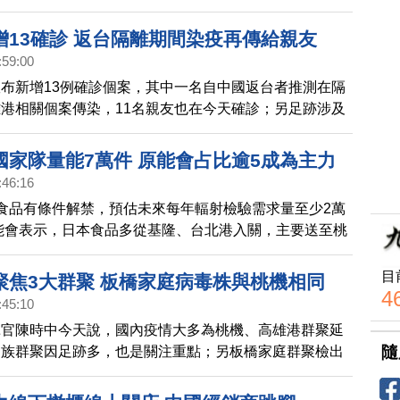
於奪金，賽後懷特擁抱他予以祝福。
增13確診 返台隔離期間染疫再傳給親友
:59:00
布新增13例確診個案，其中一名自中國返台者推測在隔
港相關個案傳染，11名親友也在今天確診；另足跡涉及
新增1人染疫。
國家隊量能7萬件 原能會占比逾5成為主力
:46:16
食品有條件解禁，預估未來每年輻射檢驗需求量至少2萬
原能會表示，日本食品多從基隆、台北港入關，主要送至桃
進行輻射檢測；所屬2間實驗室每年檢測量近4萬件，量
目
聚焦3大群聚 板橋家庭病毒株與桃機相同
4
:45:10
揮官陳時中今天說，國內疫情大多為桃機、高雄港群聚延
隨
家族群聚因足跡多，也是關注重點；另板橋家庭群聚檢出
病毒株，感染途徑待釐清。