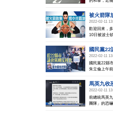
的和泰，近幾
還將開設商
的，移動生
被火箭隊放
2022-02-11 13
歡迎回來，多
10日被波士
棄他。對此，
國民黨2
2022-02-11 13
關
國民黨22縣
朱立倫上午
訂定更嚴格
園。
馬英九收
2022-02-11 13
前總統馬英九
團隊」的恐
者死」。陸委