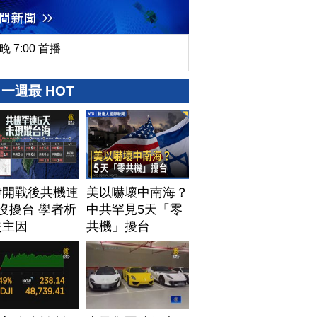
晚 7:00 首播
一週最 HOT
伊開戰後共機連
美以嚇壞中南海？
沒擾台 學者析
中共罕見5天「零
失主因
共機」擾台