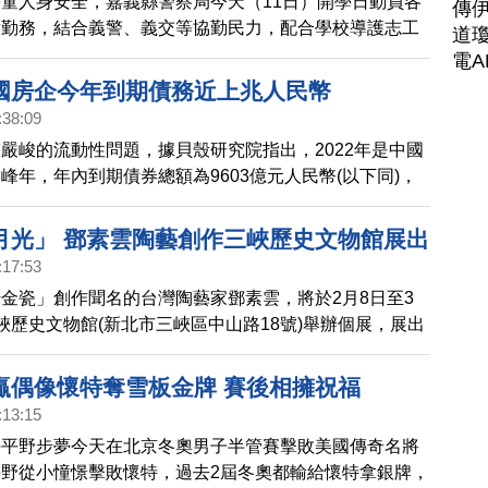
童人身安全，嘉義縣警察局今天（11日）開學日動員各
傳
童勤務，結合義警、義交等協勤民力，配合學校導護志工
道瓊
協助學童安全上學，並擴大保護學童範圍。
電A
國房企今年到期債務近上兆人民幣
:38:09
嚴峻的流動性問題，據貝殼研究院指出，2022年是中國
峰年，年內到期債券總額為9603億元人民幣(以下同)，
其中1月、3月、4月及7月，到期債務規模超過千億元，
發債500億元規模計算，房企償債壓力仍較大。
月光」 鄧素雲陶藝創作三峽歷史文物館展出
:17:53
金瓷」創作聞名的台灣陶藝家鄧素雲，將於2月8日至3
峽歷史文物館(新北市三峽區中山路18號)舉辦個展，展出
創作。
贏偶像懷特奪雪板金牌 賽後相擁祝福
:13:15
手平野步夢今天在北京冬奧男子半管賽擊敗美國傳奇名將
野從小憧憬擊敗懷特，過去2屆冬奧都輸給懷特拿銀牌，