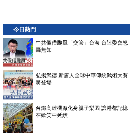
今日熱門
中共假借颱風「交管」台海 台陸委會怒
轟無知
弘揚武德 新唐人全球中華傳統武術大賽
將登場
台鐵高雄機廠化身親子樂園 讓港都記憶
在歡笑中延續