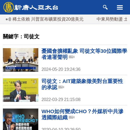
中稀土依賴 川普宣布礦業投資20億美元
中東局勢動盪 土耳
關鍵字：司徒文
憂國會擴權亂象 司徒文等30位國際學
者連署聲明
2024-05-20 19:24:36
司徒文：AIT建築象徵美對台重要性
的承認
2022-03-29 21:15:08
WHO如何變成CHO？外媒析中共滲
透國際組織
2020-04-10 20:26:50