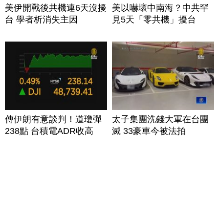
美伊開戰後共機連6天沒擾
美以嚇壞中南海？中共罕
台 學者析消失主因
見5天「零共機」擾台
傳伊朗有意談判！道瓊彈
太子集團洗錢大軍在台團
238點 台積電ADR收高
滅 33豪車今被法拍