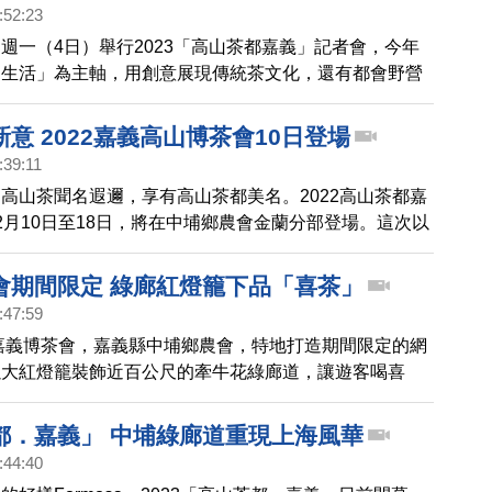
:52:23
週一（4日）舉行2023「高山茶都嘉義」記者會，今年
．生活」為主軸，用創意展現傳統茶文化，還有都會野營
XR沉浸體驗，邀全台民眾來感受多元的高山茶風格生
意 2022嘉義高山博茶會10日登場
:39:11
高山茶聞名遐邇，享有高山茶都美名。2022高山茶都嘉
2月10日至18日，將在中埔鄉農會金蘭分部登場。這次以
為主題，將帶給民眾全新的茶文化時尚美學和多重體驗。
會期間限定 綠廊紅燈籠下品「喜茶」
:47:59
2嘉義博茶會，嘉義縣中埔鄉農會，特地打造期間限定的網
以大紅燈籠裝飾近百公尺的牽牛花綠廊道，讓遊客喝喜
，沾沾喜氣驅散疫情的陰霾。
都．嘉義」 中埔綠廊道重現上海風華
:44:40