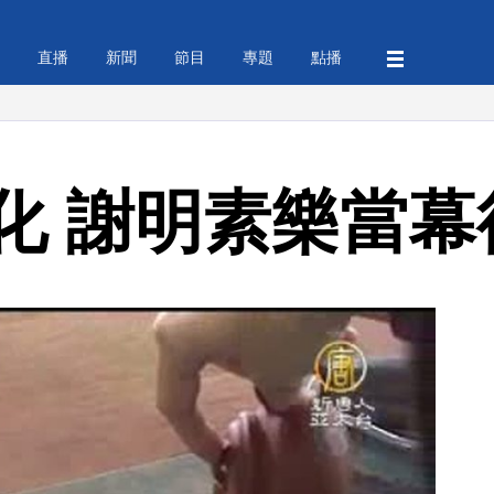
直播
新聞
節目
專題
點播
化 謝明素樂當幕