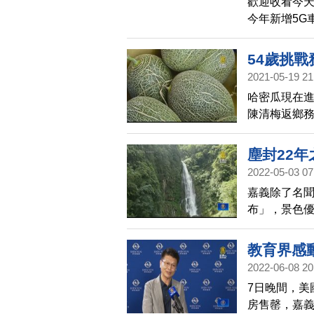
歡迎收看今天
今年新增5G
則以大劇院
風情。
54歲挑
2021-05-19 21
哈密瓜現在
陳清梅返鄉務
然遇到乾旱缺
塵封22
2022-05-03 07
嘉義除了名
布」，景色優
震和莫拉克
後，睽違22
教育界感
2022-06-08 20
7日晚間，美
房售罄，嘉