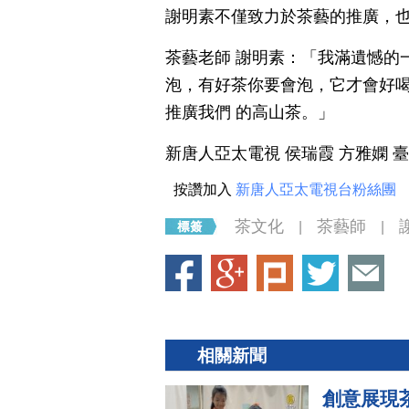
謝明素不僅致力於茶藝的推廣，
茶藝老師 謝明素：「我滿遺憾的
泡，有好茶你要會泡，它才會好
推廣我們 的高山茶。」
新唐人亞太電視 侯瑞霞 方雅嫻 
按讚加入
新唐人亞太電視台粉絲團
茶文化
茶藝師
|
|
相關新聞
創意展現