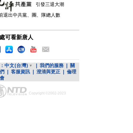
引發三退大潮
前退出中共黨、團、隊總人數
處可看新唐人
：
中文(台灣)
|
我們的服務
|
關
們
|
客服資訊
|
澄清與更正
|
倫理
會
Copyright ©2002-2023