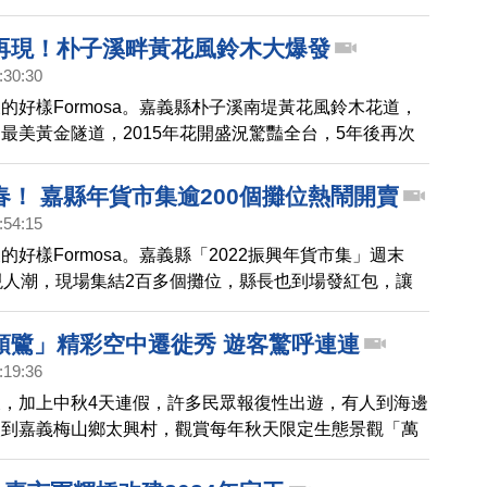
美返台，投入教育10多年的聲樂家曾維民也有感而發，
台灣觀眾，都能來感受神韻在全球的正面能量。
再現！朴子溪畔黃花風鈴木大爆發
:30:30
的好樣Formosa。嘉義縣朴子溪南堤黃花風鈴木花道，
最美黃金隧道，2015年花開盛況驚豔全台，5年後再次
一端，還有苦楝樹綠色隧道，淡紫色花序正綻放，相當漂
少遊客前往尋幽訪勝。
春！ 嘉縣年貨市集逾200個攤位熱鬧開賣
:54:15
的好樣Formosa。嘉義縣「2022振興年貨市集」週末
現人潮，現場集結2百多個攤位，縣長也到場發紅包，讓
受過年氣氛。
頭鷺」精彩空中遷徙秀 遊客驚呼連連
:19:36
，加上中秋4天連假，許多民眾報復性出遊，有人到海邊
人到嘉義梅山鄉太興村，觀賞每年秋天限定生態景觀「萬
前，生態觀察家暨攝影師發現有超過3萬隻以上的黃頭
批過境太興村上空，上演精彩的遷徙秀，壯觀景象，讓遊