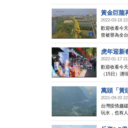
歷史當中。從
希望每一位
黃金巨龍
2022-03-18 22
歡迎收看今天
曾被譽為全台
大爆發。另
亮，吸引不
虎年迎新
2022-01-17 21
歡迎收看今天
（15日）湧
民眾提前感
萬頭「黃
2021-09-20 22
台灣疫情趨緩
玩水，也有
鷺朝鳳」；日
鷺，分成50