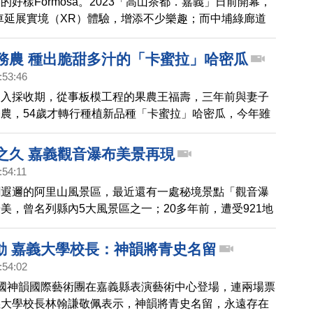
的好樣Formosa。2023「高山茶都．嘉義」日前開幕，
車延展實境（XR）體驗，增添不少樂趣；而中埔綠廊道
、復古上海風為主軸，帶領遊客重返大上海百樂門的繁華
戰務農 種出脆甜多汁的「卡蜜拉」哈密瓜
:53:46
進入採收期，從事板模工程的果農王福壽，三年前與妻子
農，54歲才轉行種植新品種「卡蜜拉」哈密瓜，今年雖
水，但產量仍可達8成。透過鏡頭一起去看看。
年之久 嘉義觀音瀑布美景再現
:54:11
聞遐邇的阿里山風景區，最近還有一處秘境景點「觀音瀑
美，曾名列縣內5大風景區之一；20多年前，遭受921地
風災肆虐。經嘉義縣政府及阿管處等單位爭取經費修繕
年，終於再現風華！
動 嘉義大學校長：神韻將青史名留
:54:02
國神韻國際藝術團在嘉義縣表演藝術中心登場，連兩場票
義大學校長林翰謙敬佩表示，神韻將青史名留，永遠存在