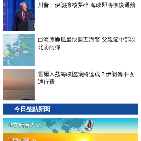
川普：伊朗擁核夢碎 海峽即將恢復通航
白海豚颱風最快週五海警 父親節中部以
北防雨彈
霍爾木茲海峽協議將達成？伊朗傳不收
通行費
今日整點新聞