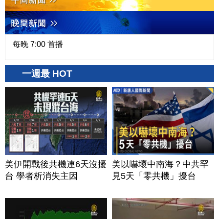
每晚 7:00 首播
一週最 HOT
美伊開戰後共機連6天沒擾
美以嚇壞中南海？中共罕
台 學者析消失主因
見5天「零共機」擾台