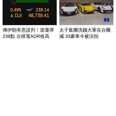
傳伊朗有意談判！道瓊彈
太子集團洗錢大軍在台團
238點 台積電ADR收高
滅 33豪車今被法拍