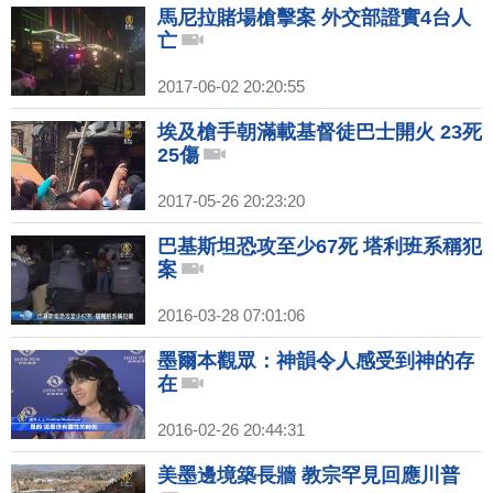
馬尼拉賭場槍擊案 外交部證實4台人
亡
2017-06-02 20:20:55
埃及槍手朝滿載基督徒巴士開火 23死
25傷
2017-05-26 20:23:20
巴基斯坦恐攻至少67死 塔利班系稱犯
案
2016-03-28 07:01:06
墨爾本觀眾：神韻令人感受到神的存
在
2016-02-26 20:44:31
美墨邊境築長牆 教宗罕見回應川普