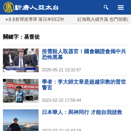
發射彈道導彈 落日本EEZ外
紅海戰火續升溫 也門胡塞武裝稱
關鍵字：基督徒
按需殺人取器官！國會聽證會揭中共
恐怖黑幕
2026-05-21 13:32:57
學者：李大師文章是超越宗教的普世
警言
2023-02-22 17:55:44
日本華人：與神同行 才能自我拯救
2023-02-22 15:44:19