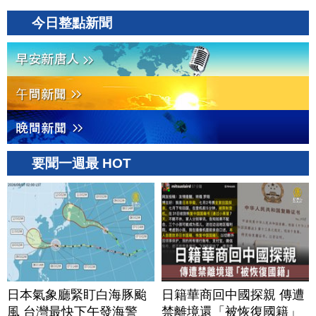
今日整點新聞
要聞一週最 HOT
日本氣象廳緊盯白海豚颱
日籍華商回中國探親 傳遭
風 台灣最快下午發海警
禁離境還「被恢復國籍」