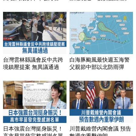
台灣雲林縣議會反中共跨
白海豚颱風最快週五海警
境鎮壓提案 無異議通過
父親節中部以北防雨彈
日本強震台灣挺身賑災！
川普戴維營內閣會議 預告