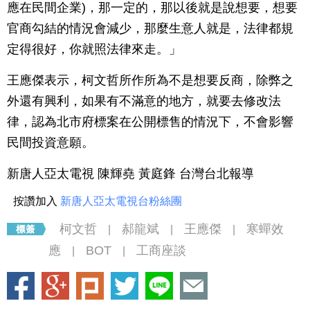
應在民間企業)，那一定的，那以後就是說想要，想要
官商勾結的情況會減少，那麼生意人就是，法律都規
定得很好，你就照法律來走。」
王應傑表示，柯文哲所作所為不是想要反商，除弊之
外還有興利，如果有不滿意的地方，就要去修改法
律，認為北市府標案在公開標售的情況下，不會影響
民間投資意願。
新唐人亞太電視 陳輝堯 黃庭鋒 台灣台北報導
按讚加入
新唐人亞太電視台粉絲團
柯文哲
郝龍斌
王應傑
寒蟬效
|
|
|
應
BOT
工商座談
|
|