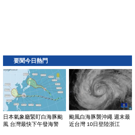
要聞今日熱門
日本氣象廳緊盯白海豚颱
颱風白海豚襲沖繩 週末最
風 台灣最快下午發海警
近台灣 10日登陸浙江