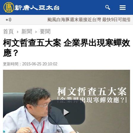
颱風白海豚週末最接近台灣 最快9日可能登陸中國
首頁
›
新聞
›
要聞
柯文哲查五大案 企業界出現寒蟬效
應？
更新時間：2015-06-25 20:10:02