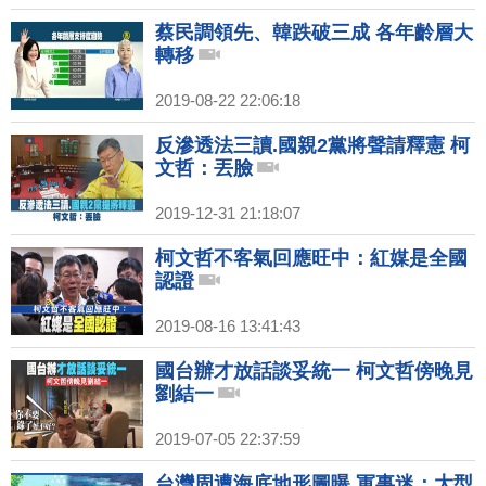
蔡民調領先、韓跌破三成 各年齡層大
轉移
2019-08-22 22:06:18
反滲透法三讀.國親2黨將聲請釋憲 柯
文哲：丟臉
2019-12-31 21:18:07
柯文哲不客氣回應旺中：紅媒是全國
認證
2019-08-16 13:41:43
國台辦才放話談妥統一 柯文哲傍晚見
劉結一
2019-07-05 22:37:59
台灣周遭海底地形圖曝 軍事迷：大型