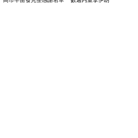
高市早苗發完整感謝名單
數週內重擊伊朗