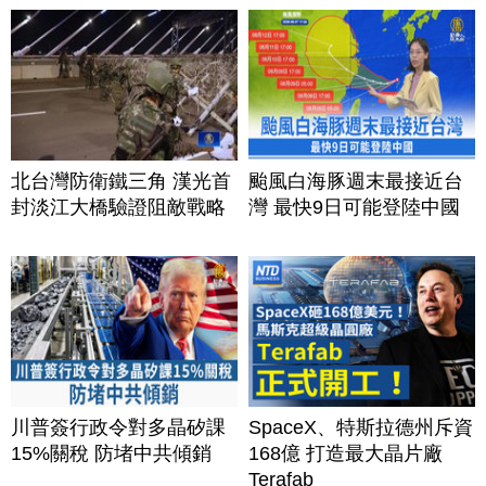
北台灣防衛鐵三角 漢光首
颱風白海豚週末最接近台
封淡江大橋驗證阻敵戰略
灣 最快9日可能登陸中國
川普簽行政令對多晶矽課
SpaceX、特斯拉德州斥資
15%關稅 防堵中共傾銷
168億 打造最大晶片廠
Terafab