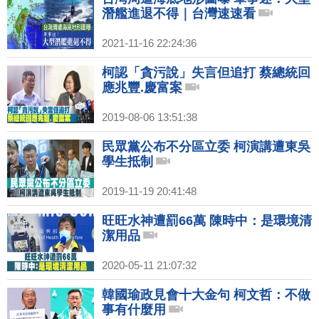
潛艦進退不得｜台灣速速看
2021-11-16 22:24:36
柯認「貪污說」失言但追打 蔡總統回
應兆豐.慶富案
2019-08-06 13:51:38
民眾黨公布不分區立委 柯演講遭東吳
學生抵制
2019-11-19 20:41:48
旺旺水神遭罰66萬 陳時中：是環境清
潔用品
2020-05-11 21:07:32
韓國瑜政見會十大金句 柯文哲：不做
事有什麼用