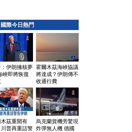
國際今日熱門
普：伊朗擁核夢
霍爾木茲海峽協議
海峽即將恢復
將達成？伊朗傳不
航
收通行費
爾木茲重開有
烏克蘭貨機旁驚現
！川普再重話警
炸彈無人機 德國