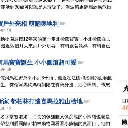
隻漢波德企鵝 蘿西滿30歲了，這種企鵝的壽命通常是15
西能活到30歲可以說是人瑞級了。漢波德企鵝屬於易危物
，她成功為動物園孵出下一代，貢獻良多。
寶戶外亮相 萌翻奧地利
:52:19
動物園迎接12年來的第一隻北極熊寶寶，小北極熊在去
，最近四個月大來到戶外玩耍，有時跟著媽媽，有時自己
自己吃蔬菜或喝水，可愛的模樣，萌翻現場。
河馬寶寶誕生 小小圓滾超可愛
:26:46
儒河馬在野外剩不到3千頭，最近在法國和澳洲的動物園
誕生。侏儒河馬媽媽時刻陪在寶寶身邊，細心照料。帶您
們身形小小又圓滾滾的可愛模樣。
新家 都柏林打造喜馬拉雅山棲地
目
4
:20:12
的名字常被混淆，而長的像狸貓又像浣熊的小熊貓也老是
隨
，帶您到愛爾蘭都柏林動物園看看小熊貓的真面目，牠們