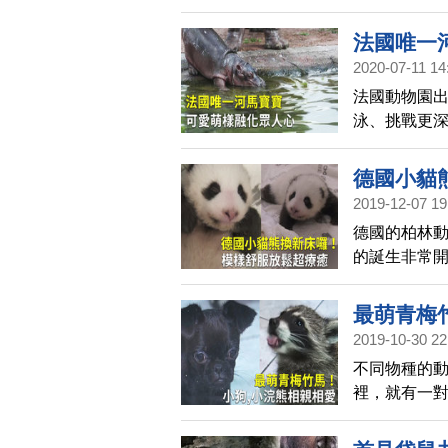
是來自喜馬
喜馬拉雅山
法國唯一
近自然棲息
2020-07-11 14
法國動物園
泳、挑戰更
氛中，也讓
德國小貓
2019-12-07 19
德國的柏林動
的誕生非常
更舒適的空
最萌青梅
2019-10-30 22
不同物種的
裡，就有一
顧。