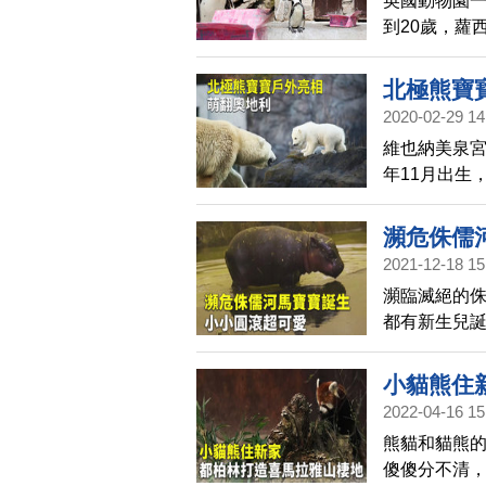
英國動物園一
到20歲，蘿
種，30年來
北極熊寶
2020-02-29 14
維也納美泉宮
年11月出生
探索，也會
瀕危侏儒
2021-12-18 15
瀕臨滅絕的侏
都有新生兒
一起去看牠
小貓熊住
2022-04-16 15
熊貓和貓熊
傻傻分不清