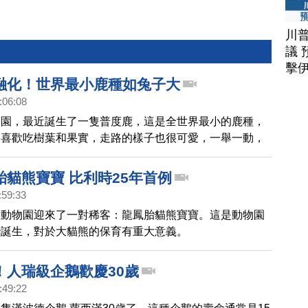
川
議 
擊
融化！世界最小鹿種如兔子大
:06:08
物園，最近誕生了一隻普度鹿，這是全世界最小的鹿種，
，喜歡吃樹葉和果實，走路的樣子也很可愛，一舉一動，
目光。
胎貓熊寶寶 比利時25年首例
:59:33
堂動物園迎來了一對稀客：龍鳳胎貓熊寶寶。這是動物園
胎誕生，對於大貓熊的保育有重大意義。
！人瑞級企鵝歡慶30歲
:49:22