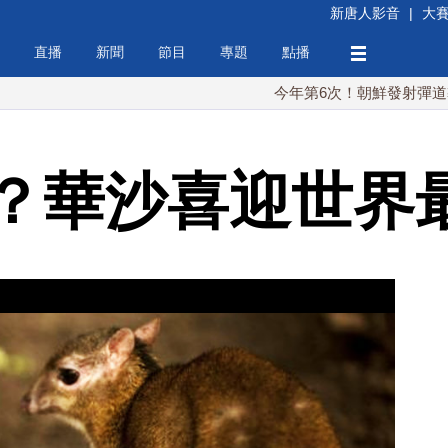
新唐人影音
|
大
直播
新聞
節目
專題
點播
今年第6次！朝鮮發射彈道導彈 落日本
？華沙喜迎世界