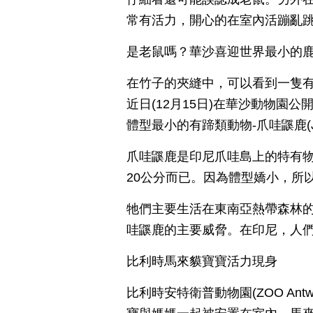
常有活力，開心的在室內活蹦亂
是老鼠嗎？華沙喜迎世界最小的
在竹子的夾縫中，可以看到一隻
近日(12月15日)在華沙動物園
體型最小的有蹄類動物-爪哇鼷鹿(Java
爪哇鼷鹿是印尼爪哇島上的特有物
20公分而已。因為體型嬌小，所
牠們主要生活在東南亞熱帶森林
哇鼷鹿的主要威脅。在印尼，人
比利時馬來貘寶寶活力現身
比利時安特衛普動物園(ZOO Ant