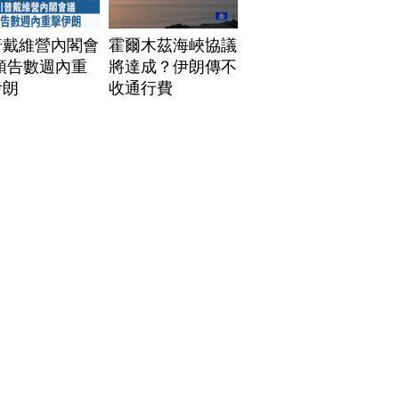
普戴維營內閣會
霍爾木茲海峽協議
預告數週內重
將達成？伊朗傳不
伊朗
收通行費