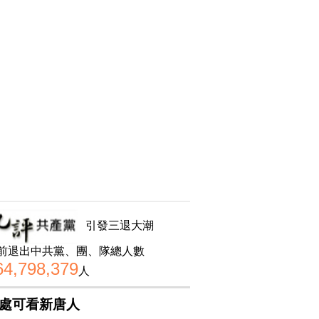
引發三退大潮
前退出中共黨、團、隊總人數
64,798,379
人
處可看新唐人