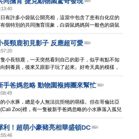
共同撫育 捷克動物園驚奇發現
:13:40
近日有許多小袋鼠公開亮相，這當中包含了患有白化症的
還有個特別的共同撫育現象，白袋鼠媽媽與一般色的袋鼠
允許彼此的小孩互相進入自己的育兒袋，這讓園方感到不
小長頸鹿初見影子 反應超可愛
:57:20
一隻小長頸鹿，一天突然看到自己的影子，似乎有點不知
走向飼養員，後來又跟影子玩了起來。好奇天真的模樣，
呼可愛。
新手爸媽忽略 動物園褓姆團來幫忙
:08:49
睛的小水豚，總是令人無法抗拒牠的萌樣。但在哥倫比亞
Cali Zoo)裡，有一隻被新手爸媽忽略的小水豚落入孤兒
有獸醫和動物保育員組成的團隊，能暫時充當褓姆角色，
泳。
犀利！超萌小豪豬亮相華盛頓DC
:55:46