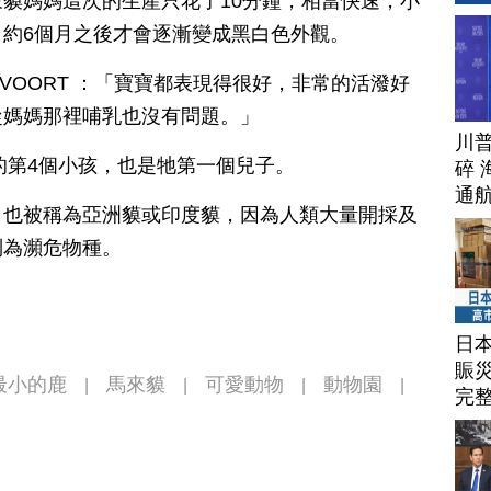
貘媽媽這次的生產只花了10分鐘，相當快速，小
約6個月之後才會逐漸變成黑白色外觀。
EENVOORT ：「寶寶都表現得很好，非常的活潑好
從媽媽那裡哺乳也沒有問題。」
川
l)的第4個小孩，也是牠第一個兒子。
碎 
通
，也被稱為亞洲貘或印度貘，因為人類大量開採及
列為瀕危物種。
日
賑
最小的鹿
馬來貘
可愛動物
動物園
|
|
|
|
完