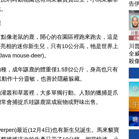
告
跳。
鹿
有點像老鼠的鹿，開心的在園區裡跑來跑去，這是
川
公開亮相的迷你新生兒，只有10公分高，牠是世界上
全威
 mouse-deer)。
殺
種，成年鼷鹿的體重僅1.5到2公斤，身高也只有
以動作十分靈敏，也善於隱蔽躲藏。
的灌叢和草叢裡，大多單獨行動。人類的獵捕是爪
們常會捕捉爪哇鼷鹿當成寵物或野味出售。
werpen)最近(12月4日)也有新生兒誕生。馬來貘寶