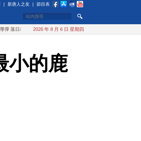
賽
|
新唐人之友
|
節目表
EEZ外
紅海戰火續升溫 也門胡塞武裝稱又襲擊沙特油輪
2026 年 8 月 6 日 星期四
最小的鹿