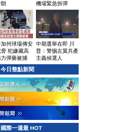
伊朗
機場緊急拆彈
普加州球場傳安
中期選舉在即 川
脅 犯嫌藏高
普：警惕左翼共產
傷力彈藥被捕
主義候選人
今日整點新聞
國際一週最 HOT