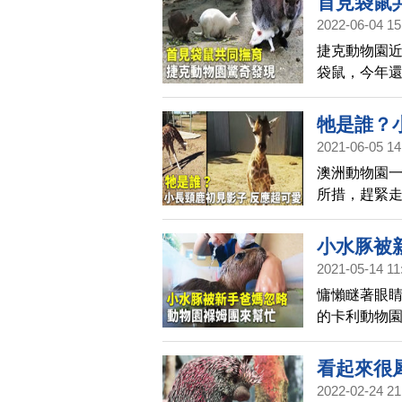
首見袋鼠
2022-06-04 15
捷克動物園
袋鼠，今年
媽媽，竟然
可思議。
牠是誰？
2021-06-05 14
澳洲動物園
所措，趕緊
讓飼養員大
小水豚被
2021-05-14 11
慵懶瞇著眼
的卡利動物園(
處境，還好
還會教牠游
看起來很
2022-02-24 21