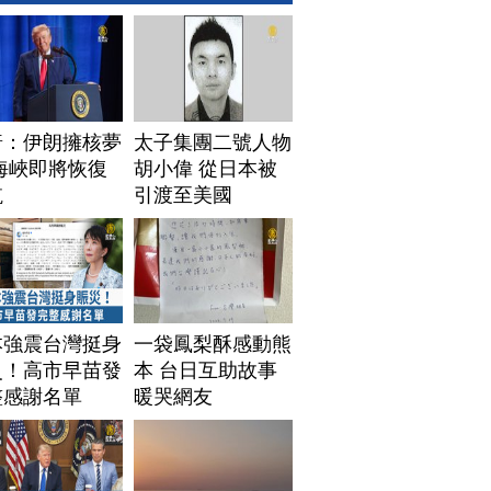
普：伊朗擁核夢
太子集團二號人物
海峽即將恢復
胡小偉 從日本被
航
引渡至美國
本強震台灣挺身
一袋鳳梨酥感動熊
災！高市早苗發
本 台日互助故事
整感謝名單
暖哭網友