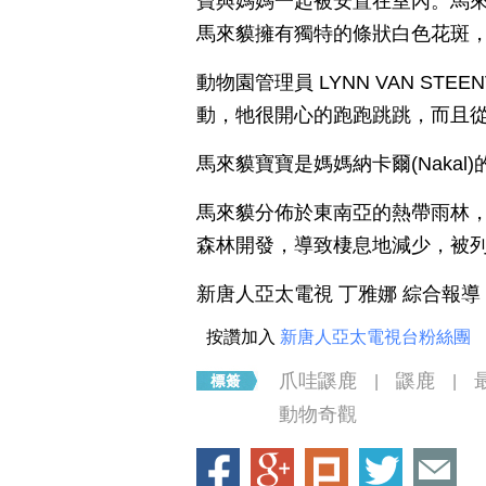
寶與媽媽一起被安置在室內。馬來
馬來貘擁有獨特的條狀白色花斑，
動物園管理員 LYNN VAN ST
動，牠很開心的跑跑跳跳，而且
馬來貘寶寶是媽媽納卡爾(Naka
馬來貘分佈於東南亞的熱帶雨林
森林開發，導致棲息地減少，被
新唐人亞太電視 丁雅娜 綜合報導
按讚加入
新唐人亞太電視台粉絲團
爪哇鼷鹿
鼷鹿
|
|
動物奇觀