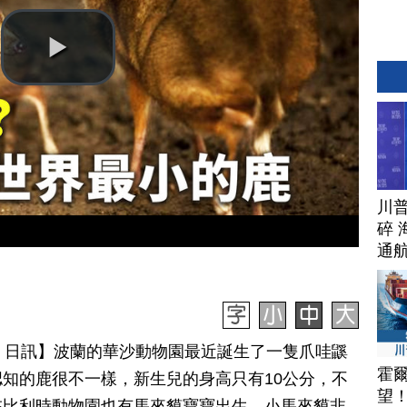
川
碎 
通
月 30 日訊】波蘭的華沙動物園最近誕生了一隻爪哇鼷
霍
知的鹿很不一樣，新生兒的身高只有10公分，不
望
在比利時動物園也有馬來貘寶寶出生，小馬來貘非