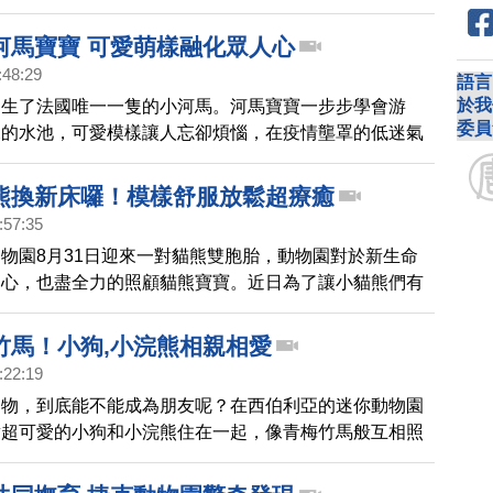
拉雅山的瀕危物種，園方特地利用園區的天然地形，重現
陡峭的岩石斜坡，為園內的小貓熊和雪豹，打造一個更接
河馬寶寶 可愛萌樣融化眾人心
地的環境，也提供遊客另一種觀賞體驗。
:48:29
語言
於我
出生了法國唯一一隻的小河馬。河馬寶寶一步步學會游
委員
深的水池，可愛模樣讓人忘卻煩惱，在疫情壟罩的低迷氣
人重獲勇氣，重拾簡單的快樂。
熊換新床囉！模樣舒服放鬆超療癒
:57:35
物園8月31日迎來一對貓熊雙胞胎，動物園對於新生命
開心，也盡全力的照顧貓熊寶寶。近日為了讓小貓熊們有
間，打造一個更大的嬰兒床，讓貓熊寶寶能健康的長大。
竹馬！小狗,小浣熊相親相愛
:22:19
動物，到底能不能成為朋友呢？在西伯利亞的迷你動物園
對超可愛的小狗和小浣熊住在一起，像青梅竹馬般互相照