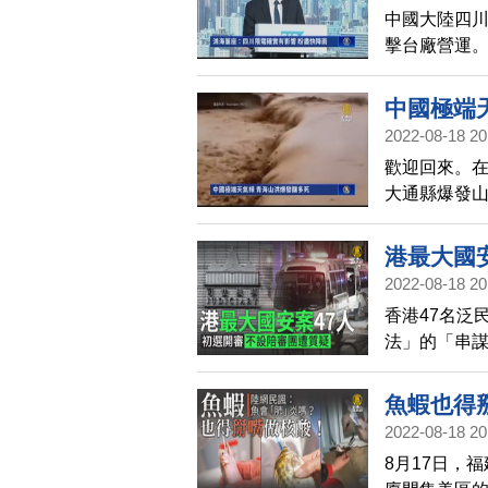
中國大陸四
擊台廠營運
檢視庫存狀
中國極端
2022-08-18 20
歡迎回來。
大通縣爆發
滾滾、夾雜著
繫，超過15
港最大國
言，「打電話
2022-08-18 20
據真實性。
香港47名泛
法」的「串謀
陪審團審理，
妨礙司法公
魚蝦也得
陪審團的意
2022-08-18 20
｜中國一
就好！」。
8月17日，