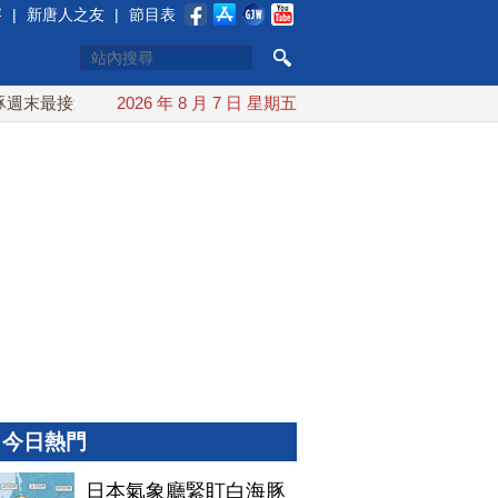
賽
|
新唐人之友
|
節目表
近台灣 最快9日可能登陸中國
2026 年 8 月 7 日 星期五
台灣漢光首結合城鎮演習 AIT
今日熱門
日本氣象廳緊盯白海豚