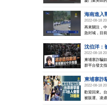
廈門集美區
測，除了將
本。
海南進入
2022-08-18 20
再來關注，中
急封城，目
被問責，另外
專家解讀，
沈伯洋：
2022-08-18 20
柬埔寨詐騙奴
群平台發文指
透第一名，
道。沈伯洋
柬埔寨詐騙
輕鬆鬆就能
2022-08-18 20
共黑幫涉入柬
歡迎回來。
港人、維族
被販運、凌虐
中共會在柬
主動察覺立案
淪為中共網