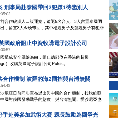
案 刑事局赴泰國帶回2犯嫌1待鑒別人
:05:02
前合作破獲人口販運案，遣返9名台人、3人留置泰國調
出，留置3人今晚帶回，其中楊姓男子及鄧姓男子有犯罪
「人口販運被害人待鑒別人」。
 英國政府阻止中資收購電子設計公司
:00:57
中國構成安全風險為由，阻止總部位在香港的超橙
range）收購英國電子設計公司Pulsic。
共合作機制 波羅的海2國指與台灣無關
:54:49
愛沙尼亞日前同步宣布退出與中國的合作機制，拉脫維亞
是中國對俄國發動戰爭的態度，與台灣無關。愛沙尼亞也
展與台灣的關係。
好手赴美參加武術大賽 縣長鼓勵為國爭光