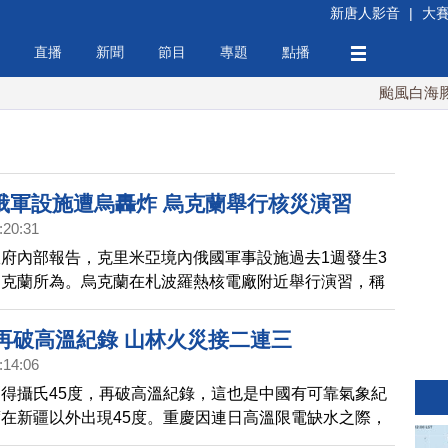
新唐人影音
|
大
直播
新聞
節目
專題
點播
颱風白海豚週末最接
俄軍設施遭烏轟炸 烏克蘭舉行核災演習
:20:31
府內部報告，克里米亞境內俄國軍事設施過去1週發生3
烏克蘭所為。烏克蘭在札波羅熱核電廠附近舉行演習，稱
情況」做好準備。
度再破高溫紀錄 山林火災接二連三
:14:06
得攝氏45度，再破高溫紀錄，這也是中國有可靠氣象紀
在新疆以外出現45度。重慶因連日高溫限電缺水之際，
傳山林火災；沙坪壩東部城區因疫情封區。