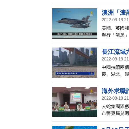
攻擊。經濟部
布資安指引
澳洲「漆
避免使用中
2022-08-18 21
掃描
美國、英國和
舉行「漆黑」（
年至2018
派出戰機編
長江流域
2022-08-18 21
中國持續兩
慶、湖北、
漲。8月18
發出救助信
海外求職
2022-08-18 21
人蛇集團猖
市警察局於週
金號召旅行業
金。