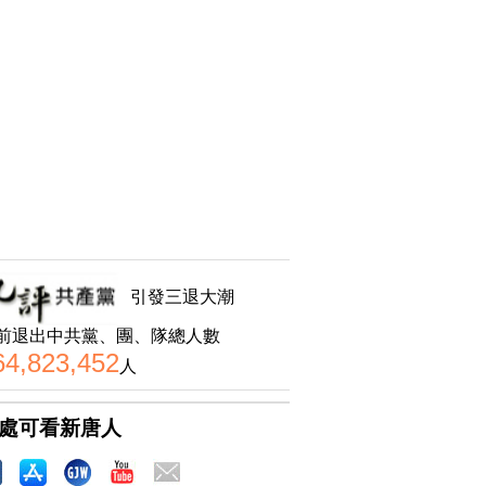
引發三退大潮
前退出中共黨、團、隊總人數
64,823,452
人
處可看新唐人