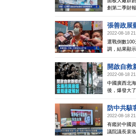
面板大廠群創
創第二季財
面板的供給
張善政展
2022-08-18 21
選戰倒數10
調，結果顯示
運鵬11個百
政有同黨議
開啟自救
2022-08-18 21
中國廣西北
後，爆發大了
防中共駭
2022-08-18 21
灣速速看
有鑑於中國
議院議長裴