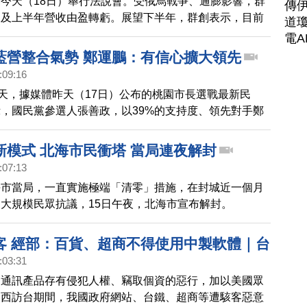
今天（18日）舉行法說會。受俄烏戰爭、通膨影響，群
傳
報及上半年營收由盈轉虧。展望下半年，群創表示，目前
道瓊
需求趨緩，長線仍是樂觀看待。
電A
藍營整合氣勢 鄭運鵬：有信心擴大領先
:09:16
0天，據媒體昨天（17日）公布的桃園市長選戰最新民
，國民黨參選人張善政，以39%的支持度、領先對手鄭
分點。兩人今天也不約而同選在桃園中壢宮廟參拜。張善
長邱奕勝作陪，展現黨內團結。
新模式 北海市民衝塔 當局連夜解封
:07:13
海市當局，一直實施極端「清零」措施，在封城近一個月
大規模民眾抗議，15日午夜，北海市宣布解封。
客 經部：百貨、超商不得使用中製軟體｜台
:03:31
資通訊產品存有侵犯人權、竊取個資的惡行，加以美國眾
洛西訪台期間，我國政府網站、台鐵、超商等遭駭客惡意