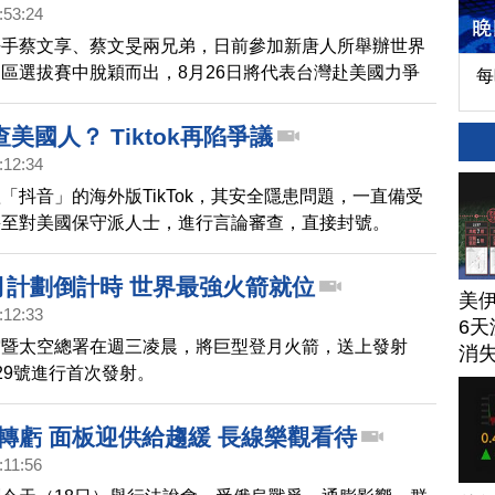
:53:24
好手蔡文享、蔡文旻兩兄弟，日前參加新唐人所舉辦世界
區選拔賽中脫穎而出，8月26日將代表台灣赴美國力爭
每
18日)在家人及縣議員徐雪玉的陪同下，拜會縣長徐榛蔚
，徐縣長期許兩位小兄弟能把握機會，打出好成績，成為
美國人？ Tiktok再陷爭議
:12:34
「抖音」的海外版TikTok，其安全隱患問題，一直備受
甚至對美國保守派人士，進行言論審查，直接封號。
月計劃倒計時 世界最強火箭就位
美
:12:33
6天
空暨太空總署在週三凌晨，將巨型登月火箭，送上發射
消
29號進行首次發射。
轉虧 面板迎供給趨緩 長線樂觀看待
:11:56