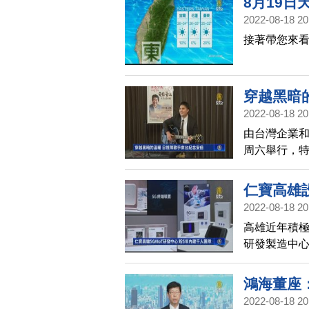
8月19日
2022-08-18 20
接著帶您來看
穿越黑暗
2022-08-18 20
由台灣企業
周六舉行，特
日)透露，安
本經濟安保
仁寶高雄設
片，感謝台
2022-08-18 20
高雄近年積
研發製造中心
灣區「5G A
鴻海董座
2022-08-18 20