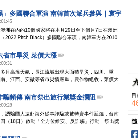
今（18日）對百貨、超商、賣場及其他類似營業場所發
，明文指示為降低資安風險，不得使用中國製軟體，也應
黑」多國聯合軍演 南韓首次派兵參與｜寰宇
國品牌產品。
:01:45
澳洲在內的10個國家將在本月29日至下個月7日在澳洲
2022 Pitch Black）多國聯合軍演，南韓軍方在2010
年間都是以觀察員國資格參加演習，今年首次派兵參演，將
隊，並首次單獨執行空中加油任務。
六省市旱災 菜價大漲
:00:31
個多月高溫天氣，長江流域出現大面積旱災，四川、重
湖南、江西、安徽等省市災情嚴重，農作物絕收，菜價大
號，多地村民反映，生活困難，沒有得到救助，甚至有人
息被抓。
目
詐騙頻傳 南市祭出旅行業獎金攔阻
4
:00:28
獗，誘騙國人遠赴海外從事詐騙或被轉賣事件延燒，台南
隨
四（18日）啟動「全方位維安、反詐騙」行動，祭出獎
者攔阻，只要成功攔截1名被招募者，就提供2萬元獎