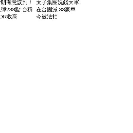
伊朗有意談判！
太子集團洗錢大軍
彈238點 台積
在台團滅 33豪車
DR收高
今被法拍