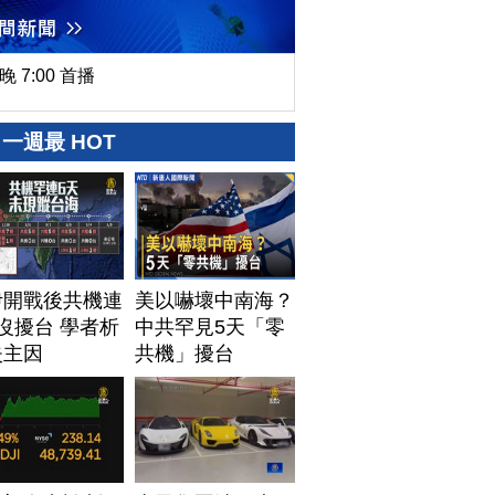
晚 7:00 首播
一週最 HOT
伊開戰後共機連
美以嚇壞中南海？
沒擾台 學者析
中共罕見5天「零
失主因
共機」擾台