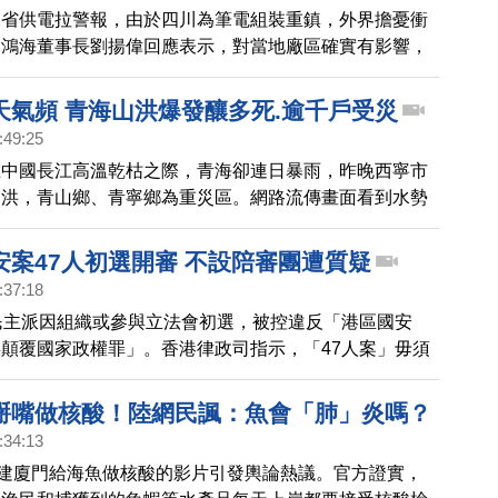
川省供電拉警報，由於四川為筆電組裝重鎮，外界擔憂衝
。鴻海董事長劉揚偉回應表示，對當地廠區確實有影響，
況、加班調度等因素，目前看來影響不大。
天氣頻 青海山洪爆發釀多死.逾千戶受災
:49:25
在中國長江高溫乾枯之際，青海卻連日暴雨，昨晚西寧市
山洪，青山鄉、青寧鄉為重災區。網路流傳畫面看到水勢
泥沙，官方稱截至到中午，已知16人死亡，36人失去聯
00戶、6000多人受災。不過有中國網友在相關文章下留
安案47人初選開審 不設陪審團遭質疑
問在大通縣的表哥，實際人數遠......」，疑似質疑官方數
:37:18
民主派因組織或參與立法會初選，被控違反「港區國安
顛覆國家政權罪」。香港律政司指示，「47人案」毋須
將由3名法官處理。理由包括案件具「涉外因素」及以免
義。前香港民意研究所副行政總裁鍾劍華表示，港府不設
掰嘴做核酸！陸網民諷：魚會「肺」炎嗎？
圖很清楚，「無陪審團就不需要理會常識，只要法官配合
:34:13
分鐘
福建廈門給海魚做核酸的影片引發輿論熱議。官方證實，