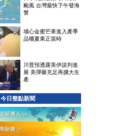
颱風 台灣最快下午發海
警
埔心金蜜芒果進入產季
品嚐夏果正當時
川普預透露美伊談判進
展 美彈藥充足再擴大生
產
今日整點新聞