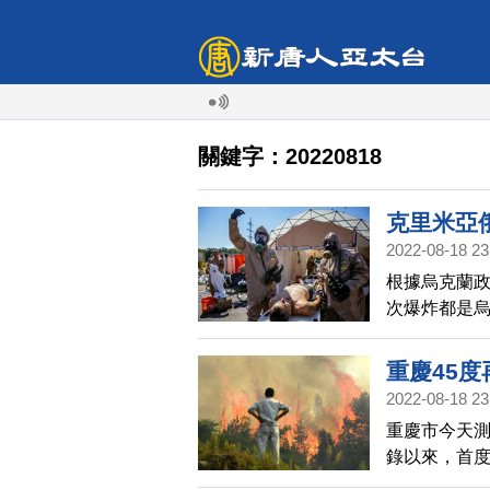
關鍵字：20220818
克里米亞
2022-08-18 23
根據烏克蘭政
次爆炸都是
要為「所有
重慶45
2022-08-18 23
重慶市今天測
錄以來，首度
這兩天還頻