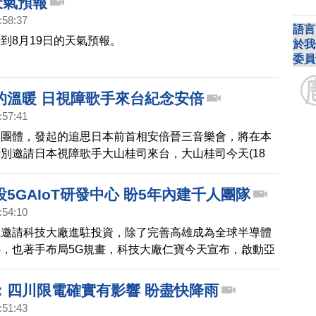
天氣預報
:58:37
語言
到8月19日的天氣預報。
於我
委員
的溫暖 日視障歌手來台紀念安倍
:57:41
和團體，發起的追思日本前首相安倍晉三音樂會，將在本
別邀請日本視障歌手大山桂司來台，大山桂司今天(18
倍對他就像父親一樣的存在，另外，安倍晉三的愛將，日
大臣高市早苗，也特別為這場台灣的音樂會，親自錄製影
5GAIoT研發中心 盼5年內建千人團隊
灣。
:54:10
極邀請科技大廠進駐投資，除了完善高雄成為全球半導體
，也著手布局5G規畫，科技大廠仁寶今天宣布，啟動亞
IoT研發中心」。
：四川限電確實有影響 盼盡快降雨
:51:43