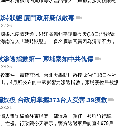
的漁民和捕獲到的魚蝦等水產品每天上岸都要接受核酸檢
魚嘴掰開提取採集物外，還會用棉簽在蝦、蟹身上提取樣
戰時狀態 廈門政府疑似散毒
:32:36
國多地疫情延燒，浙江省溫州平陽縣今天(18日)開始緊
前海南進入「戰時狀態」，多名底層官員因為清零不力，
廈門政府展開3天全員核酸，但核酸棚上安裝的灑水，被
有散毒的風險。
被滲透指數第一 柬埔寨如中共傀儡
:29:25
役事件，震驚亞洲。台北大學助理教授沈伯洋18日在社
出，4月所公布的中國影響力滲透指數，柬埔寨位居被滲
當前的柬埔寨根本是中共的傀儡，是中共軍方洗錢重要管
指出，面對中共大量統戰，柬埔寨沒有抵禦能力，中共輕
奴役 台政府掌握373台人受害.39獲救
介入柬國執法，兩國間大量法律互助例如引渡、反恐，中
:28:21
國在近4年達到高峰，柬國又引入中共城市監控系統；香
台灣人遭詐騙前往柬埔寨，卻淪為「豬仔」被強迫行騙、
人、台灣人，在柬埔寨都會處在中共威脅下。他還披露，
、性侵。行政院今天表示，警方透過家戶訪查4,679戶，
埔寨造謠、再自己闢謠，自稱所謂「謠言粉碎機」；柬國
的有144人，加上3到7月的報案，加總約373人，年齡層
路水軍大本營之