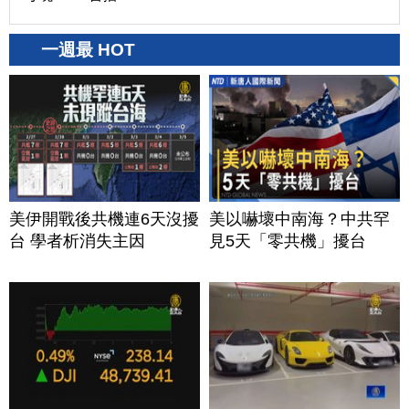
一週最 HOT
美伊開戰後共機連6天沒擾
美以嚇壞中南海？中共罕
台 學者析消失主因
見5天「零共機」擾台