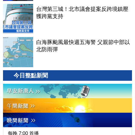
台灣第三城！北市議會提案反跨境鎮壓
獲跨黨支持
白海豚颱風最快週五海警 父親節中部以
北防雨彈
今日整點新聞
每晚 7:00 首播