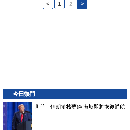
<
1
2
>
今日熱門
川普：伊朗擁核夢碎 海峽即將恢復通航