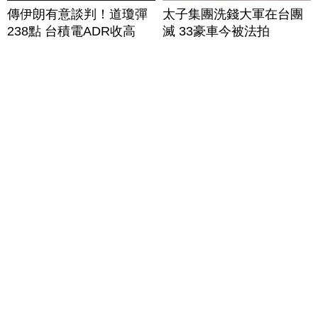
傳伊朗有意談判！道瓊彈
太子集團洗錢大軍在台團
238點 台積電ADR收高
滅 33豪車今被法拍