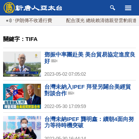
？伊朗傳不收通行費
配合漢光 總統賴清德親登雲豹前進圓山指
關鍵字：TIFA
鄧振中率團赴美 美台貿易協定進度良
好
2023-05-02 07:05:02
台灣未納入IPEF 拜登另闢台美經貿
對談合作
2022-05-30 17:09:59
台灣未納IPEF 龔明鑫：續朝4面向努
力等待時機突破
2022-05-30 16:44:14