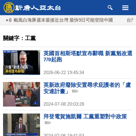
颱風白海豚週末最接近台灣 最快9日可能登陸中國
台灣漢光首
關鍵字：工黨
英國首相斯塔默宣布辭職 新黨魁改選
7/9起跑
2026-06-22 19:45:34
英新政府廢除安置尋求庇護者的「盧
安達計畫」
2024-07-08 20:03:28
拜登電賀施凱爾 工黨重塑對中政策
2024-07-06 19:41:53