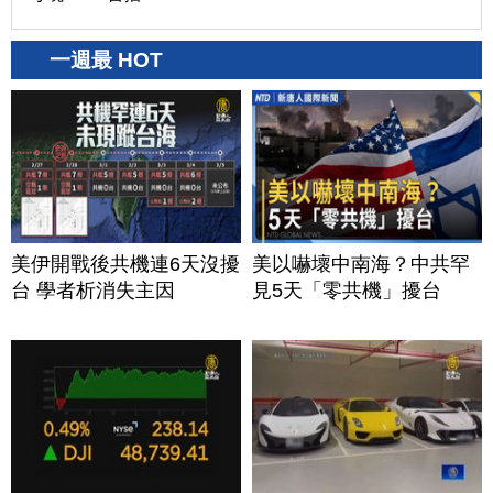
一週最 HOT
美伊開戰後共機連6天沒擾
美以嚇壞中南海？中共罕
台 學者析消失主因
見5天「零共機」擾台