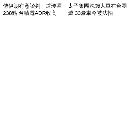
傳伊朗有意談判！道瓊彈
太子集團洗錢大軍在台團
238點 台積電ADR收高
滅 33豪車今被法拍