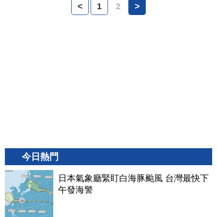
<
1
2
>
今日熱門
日本氣象廳緊盯白海豚颱風 台灣最快下
午發海警