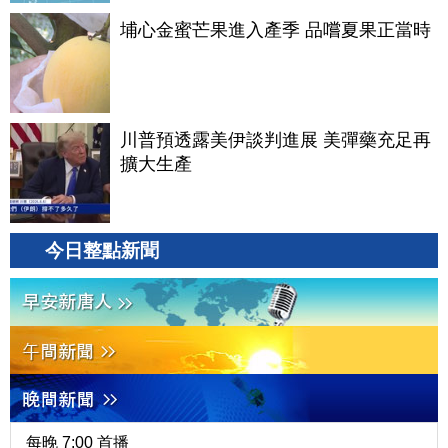
埔心金蜜芒果進入產季 品嚐夏果正當時
川普預透露美伊談判進展 美彈藥充足再
擴大生產
今日整點新聞
每晚 7:00 首播