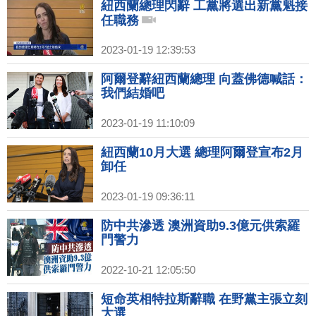
紐西蘭總理閃辭 工黨將選出新黨魁接
任職務
2023-01-19 12:39:53
阿爾登辭紐西蘭總理 向蓋佛德喊話：
我們結婚吧
2023-01-19 11:10:09
紐西蘭10月大選 總理阿爾登宣布2月
卸任
2023-01-19 09:36:11
防中共滲透 澳洲資助9.3億元供索羅
門警力
2022-10-21 12:05:50
短命英相特拉斯辭職 在野黨主張立刻
大選