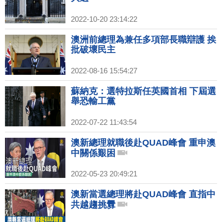
2022-10-20 23:14:22
澳洲前總理為兼任多項部長職辯護 挨
批破壞民主
2022-08-16 15:54:27
蘇納克：選特拉斯任英國首相 下屆選
舉恐輸工黨
2022-07-22 11:43:54
澳新總理就職後赴QUAD峰會 重申澳
中關係艱困
2022-05-23 20:49:21
澳新當選總理將赴QUAD峰會 直指中
共越趨挑釁