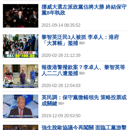
挪威大選左派政黨估將大勝 終結保守
黨8年執政
2021-09-14 08:35:52
黎智英泛民3人被抓 李卓人：港府
「大算帳」濫捕
2020-02-28 21:12:39
報復港警撥款案？李卓人、黎智英等
人二二八遭濫捕
2020-02-28 12:54:03
英民調：保守黨微幅領先 策略投票或
成關鍵
2019-12-09 20:53:50
強生脫歐協議今再闖關 面臨工黨游擊