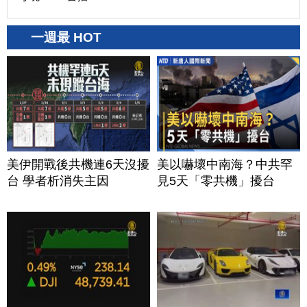
一週最 HOT
美伊開戰後共機連6天沒擾
美以嚇壞中南海？中共罕
台 學者析消失主因
見5天「零共機」擾台