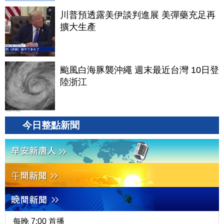
川普預透露美伊談判進展 美彈藥充足再
擴大生產
颱風白海豚襲沖繩 週末最近台灣 10日登
陸浙江
今日整點新聞
每晚 7:00 首播