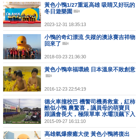
黃色小鴨1/27重返高雄 吸睛又好玩的
冬日遊樂園
2023-12-31 18:35:13
小鴨的奇幻漂流 失蹤的澳泳賽吉祥物
回來了
2018-03-23 21:36:30
黃色小鴨幸福環繞 日本溫泉不敗創意
2016-12-23 22:54:19
德火車撞校巴 機警司機勇救童，紅柿
酷似小鴨 農驚喜，議員母的萌寶貝
跟議會長大，極限單車 水壩頂飆下入
水
2015-09-27 16:11:10
高雄氣爆療癒大使 黃色小鴨將復出