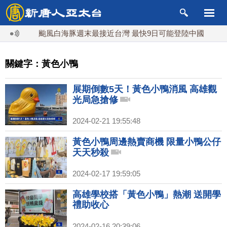
颱風白海豚週末最接近台灣 最快9日可能登陸中國
台灣漢
關鍵字：黃色小鴨
展期倒數5天！黃色小鴨消風 高雄觀
光局急搶修
2024-02-21 19:55:48
黃色小鴨周邊熱賣商機 限量小鴨公仔
天天秒殺
2024-02-17 19:59:05
高雄學校搭「黃色小鴨」熱潮 送開學
禮助收心
2024-02-16 20:39:06