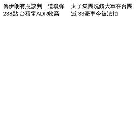
傳伊朗有意談判！道瓊彈
太子集團洗錢大軍在台團
238點 台積電ADR收高
滅 33豪車今被法拍