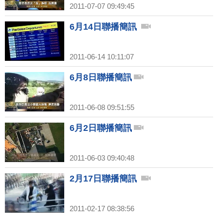
2011-07-07 09:49:45
6月14日聯播簡訊
2011-06-14 10:11:07
6月8日聯播簡訊
2011-06-08 09:51:55
6月2日聯播簡訊
2011-06-03 09:40:48
2月17日聯播簡訊
2011-02-17 08:38:56