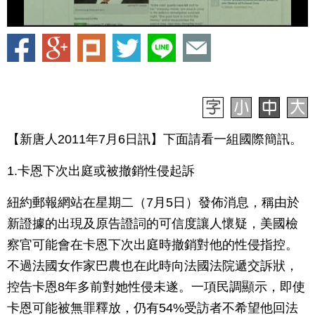
【新唐人2011年7月6日訊】下面請看一組國際簡訊。
1.卡恩下次出庭或被撤銷性侵起訴
紐約郵報網站在星期二（7月5日）發佈消息，稱由於
新證據的出現及原告證詞的可信度讓人懷疑，美國檢
察官可能會在卡恩下次出庭時撤銷對他的性侵指控。
不過法國女作家巴農也在此時向法國法院遞交訴狀，
控告卡恩8年多前對她性侵未遂。一項民調顯示，即使
卡恩可能被無罪釋放，仍有54%受訪者不希望他回法