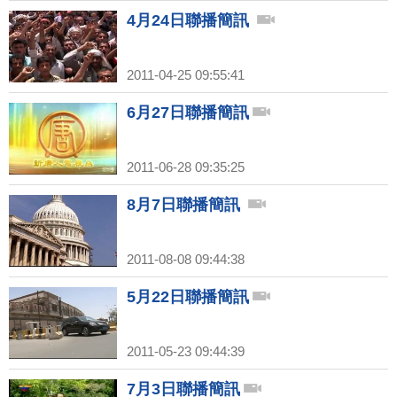
4月24日聯播簡訊
2011-04-25 09:55:41
6月27日聯播簡訊
2011-06-28 09:35:25
8月7日聯播簡訊
2011-08-08 09:44:38
5月22日聯播簡訊
2011-05-23 09:44:39
7月3日聯播簡訊