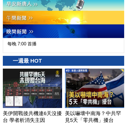
每晚 7:00 首播
一週最 HOT
美伊開戰後共機連6天沒擾
美以嚇壞中南海？中共罕
台 學者析消失主因
見5天「零共機」擾台