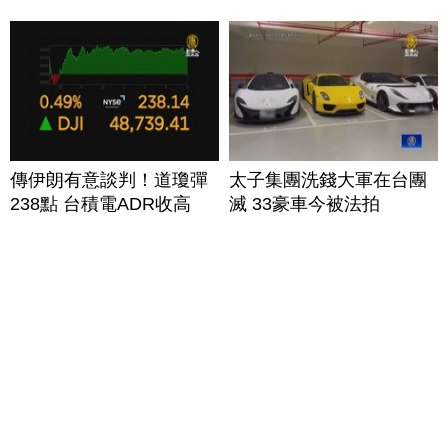
傳伊朗有意談判！道瓊彈
太子集團洗錢大軍在台團
238點 台積電ADR收高
滅 33豪車今被法拍