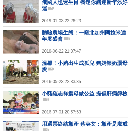
俄國人也迷生肖 養迷你豬迎新年添好
運
2019-01-03 22:26:23
體驗農場生態！一窺北加州阿拉米達
年度盛會
2018-06-22 21:37:47
溫馨！小豬出生成孤兒 狗媽餵奶灑母
愛
2016-09-23 22:33:35
小豬羅志祥攜母做公益 提倡肝病篩檢
2016-07-01 20:57:53
用選票終結黨產 蔡英文：黨產是魔戒