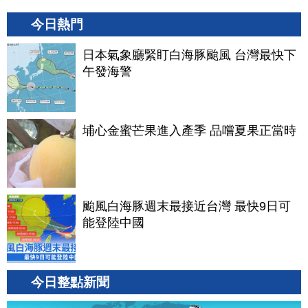
今日熱門
日本氣象廳緊盯白海豚颱風 台灣最快下
午發海警
埔心金蜜芒果進入產季 品嚐夏果正當時
颱風白海豚週末最接近台灣 最快9日可
能登陸中國
今日整點新聞