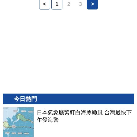
<
1
2
3
>
今日熱門
日本氣象廳緊盯白海豚颱風 台灣最快下
午發海警