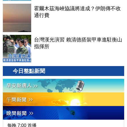
霍爾木茲海峽協議將達成？伊朗傳不收
通行費
台灣漢光演習 賴清德搭裝甲車進駐衡山
指揮所
今日整點新聞
每晚 7:00 首播