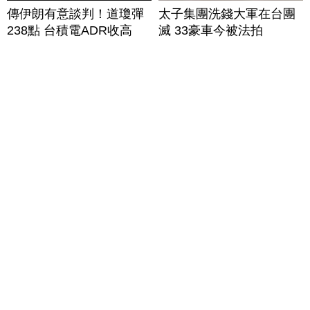
傳伊朗有意談判！道瓊彈
太子集團洗錢大軍在台團
238點 台積電ADR收高
滅 33豪車今被法拍