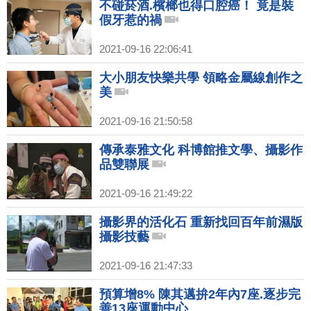
不碰菸酒.檳榔也得口腔癌！ 竟是裝
假牙惹的禍
2021-09-16 22:06:41
大小朋友快樂共學 領略金屬線創作之
美
2021-09-16 21:50:58
傳承泰雅文化 科博館推文學、攝影作
品雙聯展
2021-09-16 21:49:22
攝影界的活化石 重新找回百年前濕版
攝影技藝
2021-09-16 21:47:33
預算增8% 陳其邁拚2年內7座.逐步完
善13座運動中心