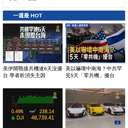
一週最 HOT
美伊開戰後共機連6天沒擾
美以嚇壞中南海？中共罕
台 學者析消失主因
見5天「零共機」擾台