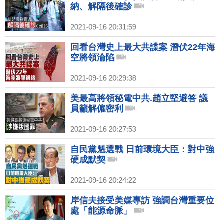
納、解隔後確診
2021-09-16 20:31:59
回看台灣史上最大共諜案 潛伏22年海
空將領淪陷
2021-09-16 20:29:38
美最高將領秘電中共.趙立堅避答 議
員籲解僱密利
2021-09-16 20:27:53
自民黨魁選戰 日前環境大臣：對中強
硬成默契
2021-09-16 20:24:22
岸信夫接受美媒專訪 強調台灣重要位
處「能源命脈」