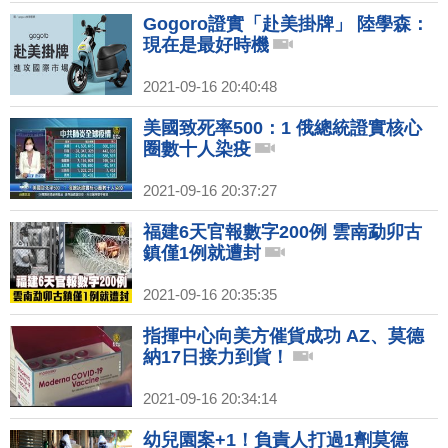
Gogoro證實「赴美掛牌」 陸學森：
現在是最好時機
2021-09-16 20:40:48
美國致死率500：1 俄總統證實核心
圈數十人染疫
2021-09-16 20:37:27
福建6天官報數字200例 雲南勐卯古
鎮僅1例就遭封
2021-09-16 20:35:35
指揮中心向美方催貨成功 AZ、莫德
納17日接力到貨！
2021-09-16 20:34:14
幼兒園案+1！負責人打過1劑莫德