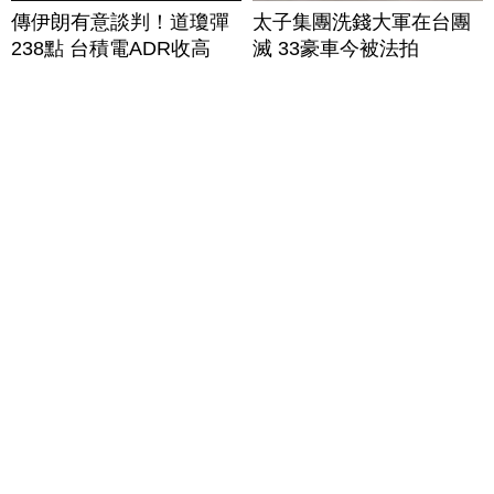
傳伊朗有意談判！道瓊彈
太子集團洗錢大軍在台團
238點 台積電ADR收高
滅 33豪車今被法拍