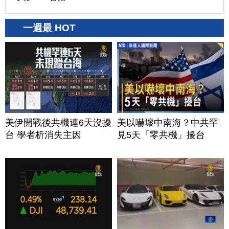
一週最 HOT
美伊開戰後共機連6天沒擾
美以嚇壞中南海？中共罕
台 學者析消失主因
見5天「零共機」擾台