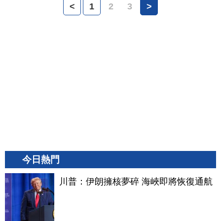
<
1
2
3
>
今日熱門
川普：伊朗擁核夢碎 海峽即將恢復通航