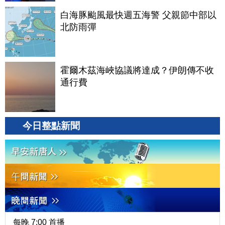
白海豚颱風最快週五海警 父親節中部以
北防雨彈
霍爾木茲海峽協議將達成？伊朗傳不收
通行費
今日整點新聞
每晚 7:00 首播