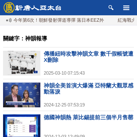
今年第6次！朝鮮發射彈道導彈 落日本EEZ外
紅海戰火續升溫
關鍵字：神韻報導
傳播紐時攻擊神韻文章 數千假帳號遭
X刪除
2025-03-10 07:15:43
神韻全美首演大爆滿 亞特蘭大觀眾感
動落淚
2024-12-25 07:53:19
德國神韻熱 萊比錫提前三個半月售罄
2024-12-03 12:49:09