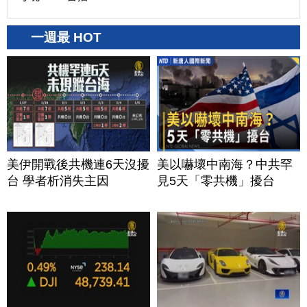
一週最 HOT
美伊開戰後共機連6天沒擾
美以嚇壞中南海？中共罕
台 學者析消失主因
見5天「零共機」擾台