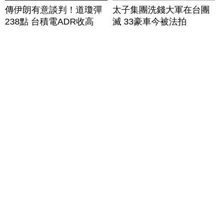
傳伊朗有意談判！道瓊彈
太子集團洗錢大軍在台團
238點 台積電ADR收高
滅 33豪車今被法拍