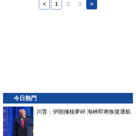
<
1
2
3
>
今日熱門
川普：伊朗擁核夢碎 海峽即將恢復通航