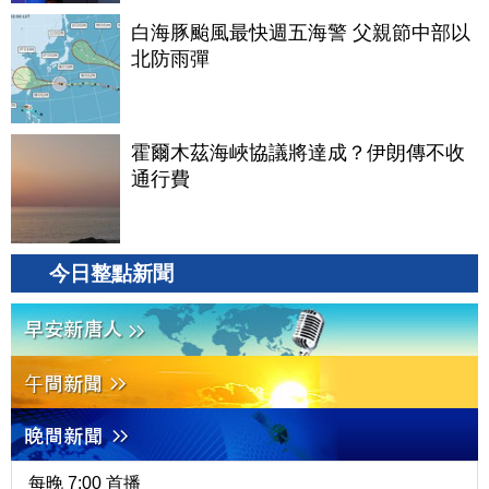
白海豚颱風最快週五海警 父親節中部以
北防雨彈
霍爾木茲海峽協議將達成？伊朗傳不收
通行費
今日整點新聞
每晚 7:00 首播