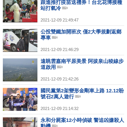
跟進推打疫苗送禮券！台北花博接種
站打氣冷
2021-12-09 21:49:47
公投雙鐵加開班次 僅2大學規劃返鄉
專車
2021-12-09 21:46:29
遠眺雲嘉南平原美景 阿拔泉山稜線步
道啟用
2021-12-09 21:42:26
國民黨第2架變形金剛車上路 12.12盼
號召2萬人遊行
2021-12-09 21:14:32
永和分屍案12小時偵破 警追凶嫌殺人
動機