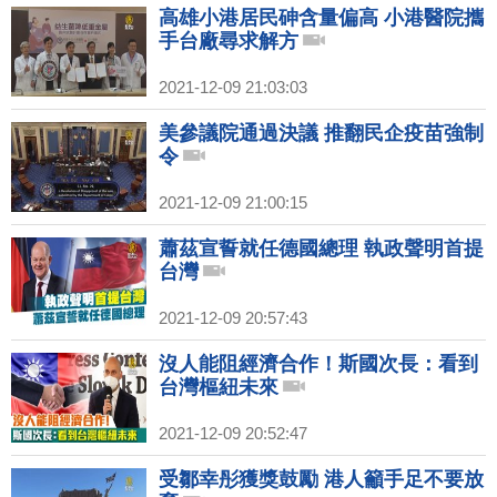
高雄小港居民砷含量偏高 小港醫院攜
手台廠尋求解方
2021-12-09 21:03:03
美參議院通過決議 推翻民企疫苗強制
令
2021-12-09 21:00:15
蕭茲宣誓就任德國總理 執政聲明首提
台灣
2021-12-09 20:57:43
沒人能阻經濟合作！斯國次長：看到
台灣樞紐未來
2021-12-09 20:52:47
受鄒幸彤獲獎鼓勵 港人籲手足不要放